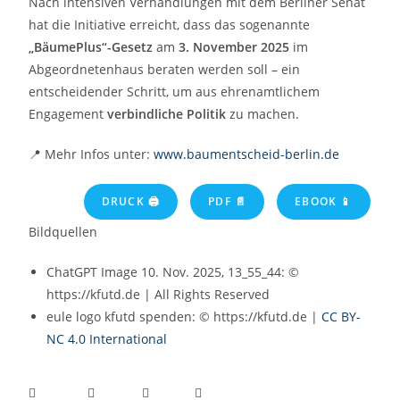
Nach intensiven Verhandlungen mit dem Berliner Senat
hat die Initiative erreicht, dass das sogenannte
„BäumePlus“-Gesetz
am
3. November 2025
im
Abgeordnetenhaus beraten werden soll – ein
entscheidender Schritt, um aus ehrenamtlichem
Engagement
verbindliche Politik
zu machen.
📍 Mehr Infos unter:
www.baumentscheid-berlin.de
DRUCK 🖨
PDF 📄
EBOOK 📱
Bildquellen
ChatGPT Image 10. Nov. 2025, 13_55_44: ©
https://kfutd.de | All Rights Reserved
eule logo kfutd spenden: © https://kfutd.de |
CC BY-
NC 4.0 International