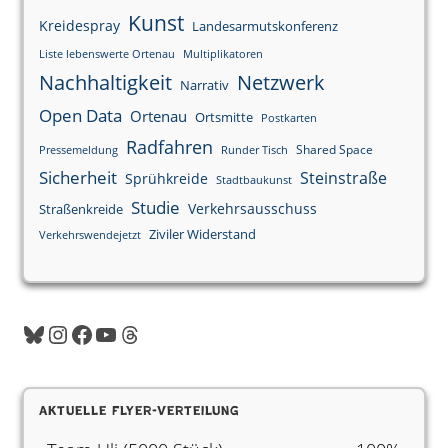
Kunst
Kreidespray
Landesarmutskonferenz
Liste lebenswerte Ortenau
Multiplikatoren
Nachhaltigkeit
Netzwerk
Narrativ
Open Data
Ortenau
Ortsmitte
Postkarten
Radfahren
Shared Space
Pressemeldung
Runder Tisch
Sicherheit
Steinstraße
Sprühkreide
Stadtbaukunst
Studie
Verkehrsausschuss
Straßenkreide
Ziviler Widerstand
Verkehrswendejetzt
Aktuelle Flyer-Verteilung