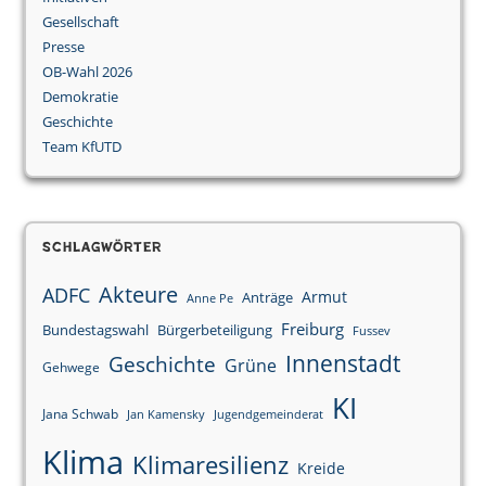
Gesellschaft
Presse
OB-Wahl 2026
Demokratie
Geschichte
Team KfUTD
Schlagwörter
Akteure
ADFC
Armut
Anträge
Anne Pe
Freiburg
Bundestagswahl
Bürgerbeteiligung
Fussev
Innenstadt
Geschichte
Grüne
Gehwege
KI
Jana Schwab
Jan Kamensky
Jugendgemeinderat
Klima
Klimaresilienz
Kreide