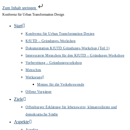
Zum Inhalt springen
Konferenz für Urban Transformation Design
Zum
Inhalt
Start
springen
Konferenz für Urban Transformation Design
KfUTD – Gründungs-Workshop
Dokumentation KfUTD Gründungs-Workshop (Teil 1)
Interessierte Menschen für den KfUTD – Gründungs-Workshop
Vorbereitung – Gründungsworkshop
Menschen
Werkzeuge
Memes für die Verkehrswende
Offene Vorgänge
Ziele
Offenburger Erklärung für lebenswerte, klimaresiliente und
demokratische Städte
Aspekte
Aspekte