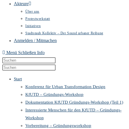
Akteure
Über uns
Protestwerkstatt
Initiativen
Stadtstaub Kollektiv – Der Sound urbaner Reibung
Anmelden / Mitmachen
Menü
Schließen
Info
Diese
Press
Website
Escape
Press
durchsuchen
to
Escape
Start
close
to
Konferenz für Urban Transformation Design
the
close
KfUTD – Gründungs-Workshop
search
the
Dokumentation KfUTD Gründungs-Workshop (Teil 1)
panel.
search
Interessierte Menschen für den KfUTD – Gründungs-
panel.
Workshop
Vorbereitung – Gründungsworkshop