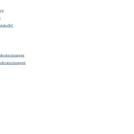
urg
e
otokolle!
deratssitzungen
nderatssitzungen