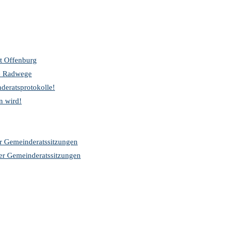
t Offenburg
re Radwege
deratsprotokolle!
n wird!
er Gemeinderatssitzungen
der Gemeinderatssitzungen