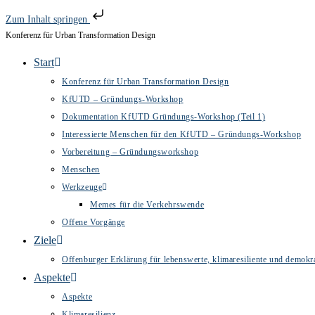
Zum Inhalt springen
Konferenz für Urban Transformation Design
Zum
Inhalt
Start
springen
Konferenz für Urban Transformation Design
KfUTD – Gründungs-Workshop
Dokumentation KfUTD Gründungs-Workshop (Teil 1)
Interessierte Menschen für den KfUTD – Gründungs-Workshop
Vorbereitung – Gründungsworkshop
Menschen
Werkzeuge
Memes für die Verkehrswende
Offene Vorgänge
Ziele
Offenburger Erklärung für lebenswerte, klimaresiliente und demokra
Aspekte
Aspekte
Klimaresilienz