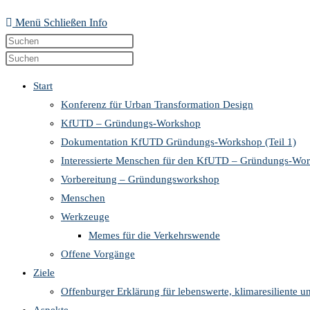
Menü
Schließen
Info
Diese
Press
Website
Escape
Press
durchsuchen
to
Escape
Start
close
to
Konferenz für Urban Transformation Design
the
close
KfUTD – Gründungs-Workshop
search
the
Dokumentation KfUTD Gründungs-Workshop (Teil 1)
panel.
search
Interessierte Menschen für den KfUTD – Gründungs-Wo
panel.
Vorbereitung – Gründungsworkshop
Menschen
Werkzeuge
Memes für die Verkehrswende
Offene Vorgänge
Ziele
Offenburger Erklärung für lebenswerte, klimaresiliente u