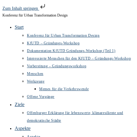
Zum Inhalt springen
Konferenz für Urban Transformation Design
Zum
Inhalt
Start
springen
Konferenz für Urban Transformation Design
KfUTD – Gründungs-Workshop
Dokumentation KfUTD Gründungs-Workshop (Teil 1)
Interessierte Menschen für den KfUTD – Gründungs-Workshop
Vorbereitung – Gründungsworkshop
Menschen
Werkzeuge
Memes für die Verkehrswende
Offene Vorgänge
Ziele
Offenburger Erklärung für lebenswerte, klimaresiliente und
demokratische Städte
Aspekte
Aspekte