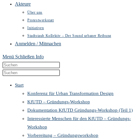
Akteure
Über uns
Protestwerkstatt
Initiativen
Stadtstaub Kollektiv – Der Sound urbaner Reibung
Anmelden / Mitmachen
Menü
Schließen
Info
Diese
Press
Website
Escape
Press
durchsuchen
to
Escape
Start
close
to
Konferenz für Urban Transformation Design
the
close
KfUTD – Gründungs-Workshop
search
the
Dokumentation KfUTD Gründungs-Workshop (Teil 1)
panel.
search
Interessierte Menschen für den KfUTD – Gründungs-
panel.
Workshop
Vorbereitung – Gründungsworkshop