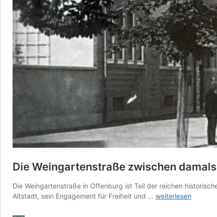
Die Weingartenstraße zwischen damals
Die Weingartenstraße in Offenburg ist Teil der reichen historis
Die
Altstadt, sein Engagement für Freiheit und …
weiterlesen
Weingartenstraße
zwischen