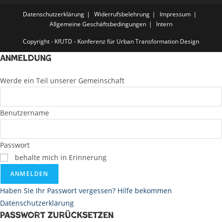
t
e
Datenschutzerklärung
Widerrufsbelehrung
Impressum
Allgemeine Geschäftsbedingungen
Intern
n
,
Copyright - KfUTD - Konferenz für Urban Transformation Design
N
Anmeldung
a
Werde ein Teil unserer Gemeinschaft
v
i
g
Benutzername
a
t
Passwort
i
behalte mich in Erinnerung
o
ANMELDEN
n
Haben Sie Ihr Passwort vergessen? Hilfe bekommen
Datenschutzerklärung
Passwort zurücksetzen