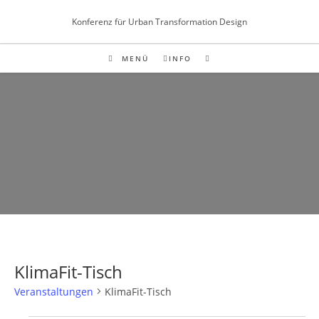
Inhalt
Zum
springen
Konferenz für Urban Transformation Design
Inhalt
springen
MENÜ
INFO
KlimaFit-Tisch
Veranstaltungen
KlimaFit-Tisch