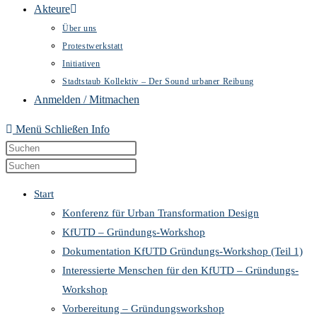
Akteure
Über uns
Protestwerkstatt
Initiativen
Stadtstaub Kollektiv – Der Sound urbaner Reibung
Anmelden / Mitmachen
Menü
Schließen
Info
Diese
Press
Website
Escape
Press
durchsuchen
to
Escape
Start
close
to
Konferenz für Urban Transformation Design
the
close
KfUTD – Gründungs-Workshop
search
the
Dokumentation KfUTD Gründungs-Workshop (Teil 1)
panel.
search
Interessierte Menschen für den KfUTD – Gründungs-
panel.
Workshop
Vorbereitung – Gründungsworkshop