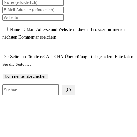
Gib
deinen
Gib
Namen
deine
Gib
oder
E-
deine
Name, E-Mail-Adresse und Website in diesem Browser für meinen
Benutzernamen
Mail-
Website-
nächsten Kommentar speichern.
zum
Adresse
URL
Kommentieren
zum
ein
ein
Kommentieren
(optional)
Der Zeitraum für die reCAPTCHA-Überprüfung ist abgelaufen. Bitte laden
ein
Sie die Seite neu.
Suchen