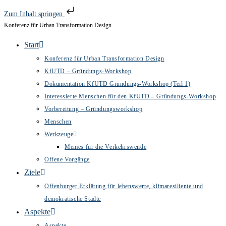
Zum Inhalt springen
Konferenz für Urban Transformation Design
Zum
Inhalt
Start
springen
Konferenz für Urban Transformation Design
KfUTD – Gründungs-Workshop
Dokumentation KfUTD Gründungs-Workshop (Teil 1)
Interessierte Menschen für den KfUTD – Gründungs-Workshop
Vorbereitung – Gründungsworkshop
Menschen
Werkzeuge
Memes für die Verkehrswende
Offene Vorgänge
Ziele
Offenburger Erklärung für lebenswerte, klimaresiliente und
demokratische Städte
Aspekte
Aspekte