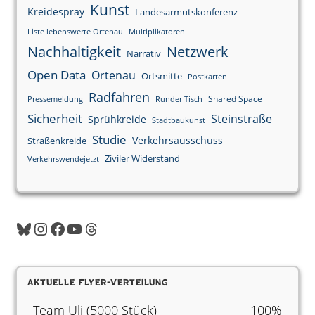
Kunst
Kreidespray
Landesarmutskonferenz
Liste lebenswerte Ortenau
Multiplikatoren
Nachhaltigkeit
Netzwerk
Narrativ
Open Data
Ortenau
Ortsmitte
Postkarten
Radfahren
Shared Space
Pressemeldung
Runder Tisch
Sicherheit
Steinstraße
Sprühkreide
Stadtbaukunst
Studie
Verkehrsausschuss
Straßenkreide
Ziviler Widerstand
Verkehrswendejetzt
Bluesky
Instagram
Facebook
YouTube
Threads
Aktuelle Flyer-Verteilung
Team Uli (5000 Stück)
100%