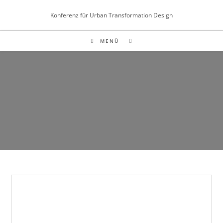
Inhalt
Zum
springen
Konferenz für Urban Transformation Design
Inhalt
springen
MENÜ