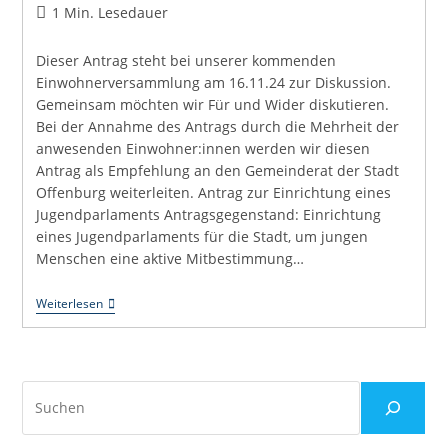
Autor:
veröffentlicht:
Kommentare:
Lesedauer:
1 Min. Lesedauer
Dieser Antrag steht bei unserer kommenden
Einwohnerversammlung am 16.11.24 zur Diskussion.
Gemeinsam möchten wir Für und Wider diskutieren.
Bei der Annahme des Antrags durch die Mehrheit der
anwesenden Einwohner:innen werden wir diesen
Antrag als Empfehlung an den Gemeinderat der Stadt
Offenburg weiterleiten. Antrag zur Einrichtung eines
Jugendparlaments Antragsgegenstand: Einrichtung
eines Jugendparlaments für die Stadt, um jungen
Menschen eine aktive Mitbestimmung…
Antrag
Weiterlesen
3/24
–
Einwohnerversammlung
–
Jugendparlament
Suchen