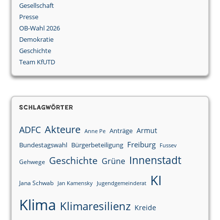
Gesellschaft
Presse
OB-Wahl 2026
Demokratie
Geschichte
Team KfUTD
Schlagwörter
Akteure
ADFC
Armut
Anträge
Anne Pe
Freiburg
Bundestagswahl
Bürgerbeteiligung
Fussev
Innenstadt
Geschichte
Grüne
Gehwege
KI
Jana Schwab
Jan Kamensky
Jugendgemeinderat
Klima
Klimaresilienz
Kreide