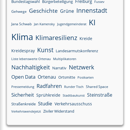
Freiburg
Bundestagswahl
Bürgerbeteiligung
Fussev
Innenstadt
Geschichte
Grüne
Gehwege
KI
Jana Schwab
Jan Kamensky
Jugendgemeinderat
Klima
Klimaresilienz
Kreide
Kunst
Kreidespray
Landesarmutskonferenz
Liste lebenswerte Ortenau
Multiplikatoren
Nachhaltigkeit
Netzwerk
Narrativ
Open Data
Ortenau
Ortsmitte
Postkarten
Radfahren
Shared Space
Pressemeldung
Runder Tisch
Sicherheit
Steinstraße
Sprühkreide
Stadtbaukunst
Studie
Verkehrsausschuss
Straßenkreide
Ziviler Widerstand
Verkehrswendejetzt