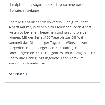
Beitrags-
Beitrag
Beitrags-
Ralph
7. August 2026
0 Kommentare
Autor:
veröffentlicht:
Kommentare:
Lesedauer:
2 Min. Lesedauer
Sport beginnt nicht erst im Verein. Eine gute Stadt
schafft Räume, in denen sich Menschen jeden Alters
kostenlos bewegen, begegnen und gesund bleiben
können. Mit der Serie „100 Tage bis zur OB-Wahl“
sammelt das Offenburger Tageblatt Wünsche von
Bürgerinnen und Bürgern an den künftigen
Oberbürgermeister. Heute geht es um frei zugängliche
Sport- und Bewegungsangebote. Esad Karakurt
wünscht sich mehr frei…
Uli
Weiterlesen
Hört
Zu:
Bewegung
Im
Alltag
Macht
Eine
Stadt