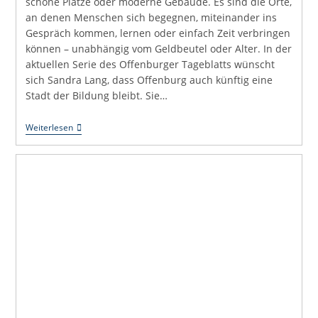
schöne Plätze oder moderne Gebäude. Es sind die Orte,
an denen Menschen sich begegnen, miteinander ins
Gespräch kommen, lernen oder einfach Zeit verbringen
können – unabhängig vom Geldbeutel oder Alter. In der
aktuellen Serie des Offenburger Tageblatts wünscht
sich Sandra Lang, dass Offenburg auch künftig eine
Stadt der Bildung bleibt. Sie…
Uli
Weiterlesen
Hört
Zu:
Eine
Stadt
Braucht
Orte
Der
Begegnung