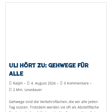
Zu:
Erreichbarkeit
Braucht
Mehr
Als
Kostenlose
Parkplätze
Uli hört zu: Gehwege für
alle
Beitrags-
Beitrag
Beitrags-
Ralph
4. August 2026
0 Kommentare
Autor:
veröffentlicht:
Kommentare:
Lesedauer:
2 Min. Lesedauer
Gehwege sind die Verkehrsflächen, die wir alle jeden
Tag nutzen. Trotzdem werden sie oft als Abstellfläche