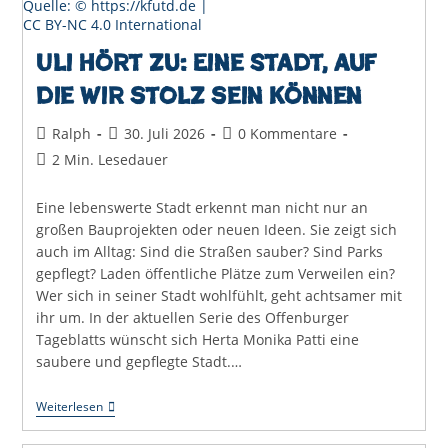
Quelle: © https://kfutd.de |
CC BY-NC 4.0 International
Uli hört zu: Eine Stadt, auf
die wir stolz sein können
Beitrags-
Beitrag
Beitrags-
Ralph
30. Juli 2026
0 Kommentare
Autor:
veröffentlicht:
Kommentare:
Lesedauer:
2 Min. Lesedauer
Eine lebenswerte Stadt erkennt man nicht nur an
großen Bauprojekten oder neuen Ideen. Sie zeigt sich
auch im Alltag: Sind die Straßen sauber? Sind Parks
gepflegt? Laden öffentliche Plätze zum Verweilen ein?
Wer sich in seiner Stadt wohlfühlt, geht achtsamer mit
ihr um. In der aktuellen Serie des Offenburger
Tageblatts wünscht sich Herta Monika Patti eine
saubere und gepflegte Stadt.…
Uli
Weiterlesen
Hört
Zu: