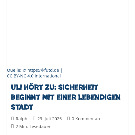
Eine
Stadt,
Auf
Die
Wir
Stolz
Sein
Können
Quelle: © https://kfutd.de |
CC BY-NC 4.0 International
Uli hört zu: Sicherheit
beginnt mit einer lebendigen
Stadt
Beitrags-
Beitrag
Beitrags-
Ralph
29. Juli 2026
0 Kommentare
Autor:
veröffentlicht:
Kommentare:
Lesedauer:
2 Min. Lesedauer