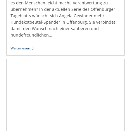
es den Menschen leicht macht, Verantwortung zu
übernehmen? In der aktuellen Serie des Offenburger
Tageblatts wünscht sich Angela Gewinner mehr
Hundekotbeutel-Spender in Offenburg. Sie verbindet
damit den Wunsch nach einer sauberen und
hundefreundlichen…
Uli
Weiterlesen
Hört
Zu:
Eine
Saubere
Stadt
Ist
Eine
Gemeinsame
Aufgabe