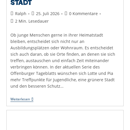
Stadt
Beitrags-
Beitrag
Beitrags-
Ralph
25. Juli 2026
0 Kommentare
Autor:
veröffentlicht:
Kommentare:
Lesedauer:
2 Min. Lesedauer
Ob junge Menschen gerne in ihrer Heimatstadt
bleiben, entscheidet sich nicht nur an
Ausbildungsplätzen oder Wohnraum. Es entscheidet
sich auch daran, ob sie Orte finden, an denen sie sich
treffen, austauschen und einfach Zeit miteinander
verbringen können. In der aktuellen Serie des
Offenburger Tageblatts wünschen sich Lotte und Pia
mehr Treffpunkte für Jugendliche, eine grünere Stadt
und den besseren Schutz…
Uli
Weiterlesen
Hört
Zu:
Junge
Menschen
Brauchen
Platz