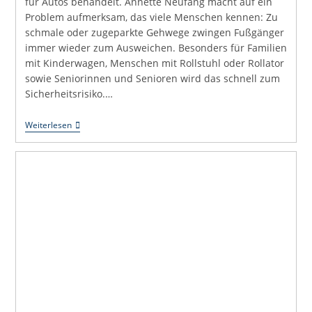
für Autos behandelt. Annette Neufang macht auf ein
Problem aufmerksam, das viele Menschen kennen: Zu
schmale oder zugeparkte Gehwege zwingen Fußgänger
immer wieder zum Ausweichen. Besonders für Familien
mit Kinderwagen, Menschen mit Rollstuhl oder Rollator
sowie Seniorinnen und Senioren wird das schnell zum
Sicherheitsrisiko.…
Uli
Weiterlesen
Hört
Zu:
Gehwege
Für
Alle