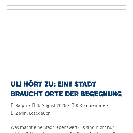
Hört
Zu:
Klima,
Mobilität
Und
Lebensqualität
Gehören
Zusammen
Uli hört zu: Eine Stadt
braucht Orte der Begegnung
Beitrags-
Beitrag
Beitrags-
Ralph
3. August 2026
0 Kommentare
Autor:
veröffentlicht:
Kommentare:
Lesedauer:
2 Min. Lesedauer
Was macht eine Stadt lebenswert? Es sind nicht nur