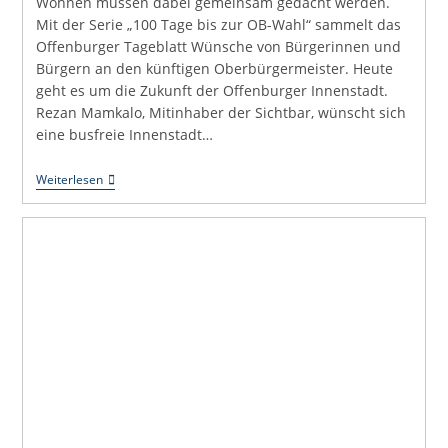
Wohnen müssen dabei gemeinsam gedacht werden.
Mit der Serie „100 Tage bis zur OB-Wahl“ sammelt das
Offenburger Tageblatt Wünsche von Bürgerinnen und
Bürgern an den künftigen Oberbürgermeister. Heute
geht es um die Zukunft der Offenburger Innenstadt.
Rezan Mamkalo, Mitinhaber der Sichtbar, wünscht sich
eine busfreie Innenstadt…
Uli
Weiterlesen
Hört
Zu:
Eine
Lebendige
Innenstadt
Braucht
Menschen
–
Nicht
Nur
Verkehr