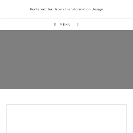
Inhalt
Zum
springen
Konferenz für Urban Transformation Design
Inhalt
springen
MENÜ