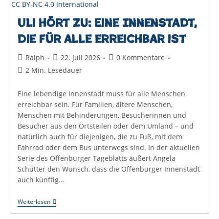
CC BY-NC 4.0 International
Uli hört zu: Eine Innenstadt,
die für alle erreichbar ist
Beitrags-
Beitrag
Beitrags-
Ralph
22. Juli 2026
0 Kommentare
Autor:
veröffentlicht:
Kommentare:
Lesedauer:
2 Min. Lesedauer
Eine lebendige Innenstadt muss für alle Menschen
erreichbar sein. Für Familien, ältere Menschen,
Menschen mit Behinderungen, Besucherinnen und
Besucher aus den Ortsteilen oder dem Umland – und
natürlich auch für diejenigen, die zu Fuß, mit dem
Fahrrad oder dem Bus unterwegs sind. In der aktuellen
Serie des Offenburger Tageblatts äußert Angela
Schütter den Wunsch, dass die Offenburger Innenstadt
auch künftig…
Uli
Weiterlesen
Hört
Zu: