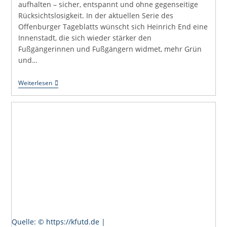
aufhalten – sicher, entspannt und ohne gegenseitige
Rücksichtslosigkeit. In der aktuellen Serie des
Offenburger Tageblatts wünscht sich Heinrich End eine
Innenstadt, die sich wieder stärker den
Fußgängerinnen und Fußgängern widmet, mehr Grün
und…
Uli
Weiterlesen
Hört
Zu:
Eine
Innenstadt
Für
Menschen
Quelle: © https://kfutd.de |