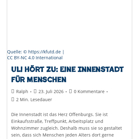
Für
Ihre
Stadt
Quelle: © https://kfutd.de |
CC BY-NC 4.0 International
Uli hört zu: Eine Innenstadt
für Menschen
Beitrags-
Beitrag
Beitrags-
Ralph
23. Juli 2026
0 Kommentare
Autor:
veröffentlicht:
Kommentare:
Lesedauer:
2 Min. Lesedauer
Die Innenstadt ist das Herz Offenburgs. Sie ist
Einkaufsstraße, Treffpunkt, Arbeitsplatz und
Wohnzimmer zugleich. Deshalb muss sie so gestaltet
sein, dass sich Menschen jeden Alters dort gerne