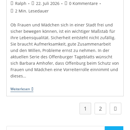
Beitrags-
Beitrag
Beitrags-
Ralph
22. Juli 2026
0 Kommentare
Autor:
veröffentlicht:
Kommentare:
Lesedauer:
2 Min. Lesedauer
Ob Frauen und Mädchen sich in einer Stadt frei und
sicher bewegen können, ist ein wichtiger Maßstab für
ihre Lebensqualität. Sicherheit entsteht nicht zufällig.
Sie braucht Aufmerksamkeit, gute Zusammenarbeit
und den Willen, Probleme ernst zu nehmen. In der
aktuellen Serie des Offenburger Tageblatts wünscht
sich Barbara Amhofer, dass Offenburg beim Schutz von
Frauen und Mädchen eine Vorreiterrolle einnimmt und
dieses…
Uli
Weiterlesen
Hört
Zu:
Sicherheit
Für
1
2
Zur näc
Frauen
Ist
Eine
Gemeinschaftsaufgabe
Suchen