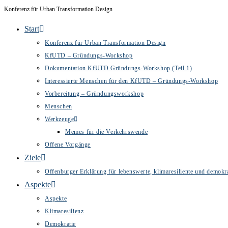
Inhalt
Konferenz für Urban Transformation Design
Zum
springen
Inhalt
Start
springen
Konferenz für Urban Transformation Design
KfUTD – Gründungs-Workshop
Dokumentation KfUTD Gründungs-Workshop (Teil 1)
Interessierte Menschen für den KfUTD – Gründungs-Workshop
Vorbereitung – Gründungsworkshop
Menschen
Werkzeuge
Memes für die Verkehrswende
Offene Vorgänge
Ziele
Offenburger Erklärung für lebenswerte, klimaresiliente und demokra
Aspekte
Aspekte
Klimaresilienz
Demokratie