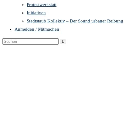
Protestwerkstatt
Initiativen
Stadtstaub Kollektiv – Der Sound urbaner Reibung
Anmelden / Mitmachen
Diese
Website
durchsuchen