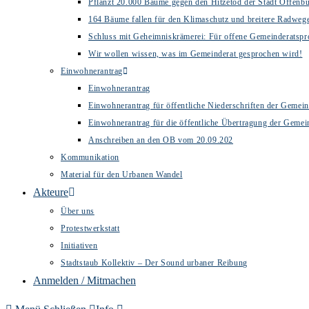
Pflanzt 20.000 Bäume gegen den Hitzetod der Stadt Offenb
164 Bäume fallen für den Klimaschutz und breitere Radweg
Schluss mit Geheimniskrämerei: Für offene Gemeinderatspr
Wir wollen wissen, was im Gemeinderat gesprochen wird!
Einwohnerantrag
Einwohnerantrag
Einwohnerantrag für öffentliche Niederschriften der Gemein
Einwohnerantrag für die öffentliche Übertragung der Gemei
Anschreiben an den OB vom 20.09.202
Kommunikation
Material für den Urbanen Wandel
Akteure
Über uns
Protestwerkstatt
Initiativen
Stadtstaub Kollektiv – Der Sound urbaner Reibung
Anmelden / Mitmachen