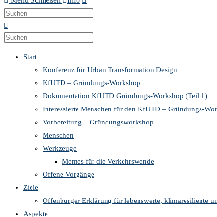
Menü
Schließen
Info
Diese
Press
Website
Escape
durchsuchen
to
Press
close
Escape
Start
the
to
Konferenz für Urban Transformation Design
search
close
KfUTD – Gründungs-Workshop
panel.
the
Dokumentation KfUTD Gründungs-Workshop (Teil 1)
search
Interessierte Menschen für den KfUTD – Gründungs-Wo
panel.
Vorbereitung – Gründungsworkshop
Menschen
Werkzeuge
Memes für die Verkehrswende
Offene Vorgänge
Ziele
Offenburger Erklärung für lebenswerte, klimaresiliente u
Aspekte