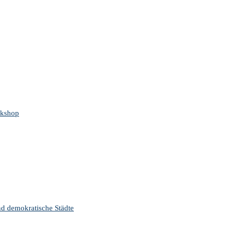
rkshop
nd demokratische Städte