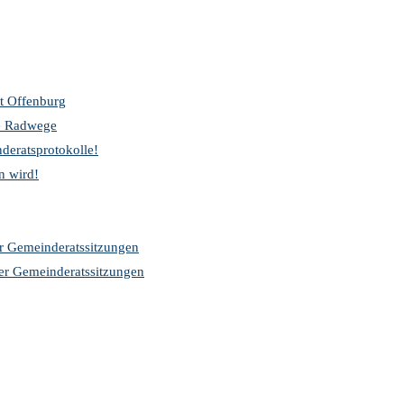
t Offenburg
re Radwege
deratsprotokolle!
n wird!
er Gemeinderatssitzungen
der Gemeinderatssitzungen