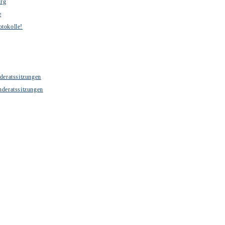
urg
e
otokolle!
deratssitzungen
nderatssitzungen