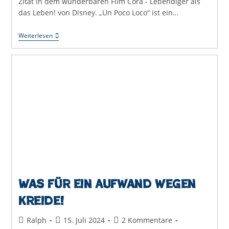
Zitat in dem wunderbaren Film Cora - Lebendiger als
das Leben! von Disney. „Un Poco Loco“ ist ein…
Un
Weiterlesen
Poco
Loco
–
Ein
Bisschen
Verrückt
Was für ein Aufwand wegen
Kreide!
Beitrags-
Beitrag
Beitrags-
Ralph
15. Juli 2024
2 Kommentare