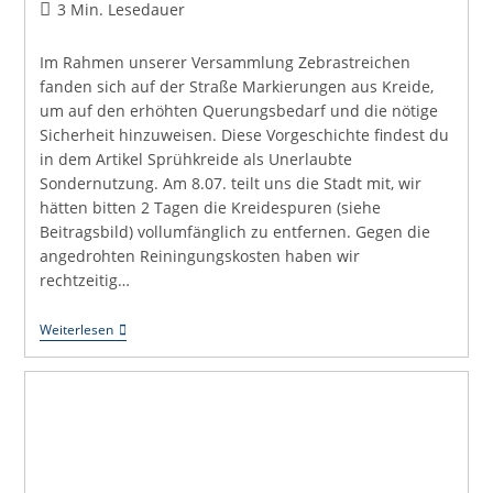
Autor:
veröffentlicht:
Kommentare:
Lesedauer:
3 Min. Lesedauer
Im Rahmen unserer Versammlung Zebrastreichen
fanden sich auf der Straße Markierungen aus Kreide,
um auf den erhöhten Querungsbedarf und die nötige
Sicherheit hinzuweisen. Diese Vorgeschichte findest du
in dem Artikel Sprühkreide als Unerlaubte
Sondernutzung. Am 8.07. teilt uns die Stadt mit, wir
hätten bitten 2 Tagen die Kreidespuren (siehe
Beitragsbild) vollumfänglich zu entfernen. Gegen die
angedrohten Reiningungskosten haben wir
rechtzeitig…
Was
Weiterlesen
Für
Ein
Aufwand
Wegen
Kreide!