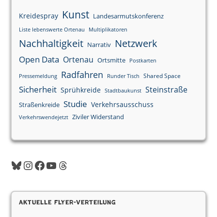
Kunst
Kreidespray
Landesarmutskonferenz
Liste lebenswerte Ortenau
Multiplikatoren
Nachhaltigkeit
Netzwerk
Narrativ
Open Data
Ortenau
Ortsmitte
Postkarten
Radfahren
Shared Space
Pressemeldung
Runder Tisch
Sicherheit
Steinstraße
Sprühkreide
Stadtbaukunst
Studie
Verkehrsausschuss
Straßenkreide
Ziviler Widerstand
Verkehrswendejetzt
Bluesky
Instagram
Facebook
YouTube
Threads
Aktuelle Flyer-Verteilung