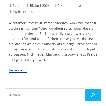
Beitrags-
Beitrag
Beitrags-
Ralph
15. Juni 2024
0 Kommentare
Autor:
veröffentlicht:
Kommentare:
Lesedauer:
2 Min. Lesedauer
Wirksamer Protest ist immer friedlich. Aber wie machst
du diesen sichtbar? Und vor allem so sichtbar, dass dir
niemand hinterher Sachbeschädigung vorwerfen kann.
Ideal hierfür sind Kreidefarben. Diese gibt es klassisch
als Straßenkreide (für Kinder), als flüssige Farbe oder in
Spraydosen. Gerade bei letzteren musst du jedoch gut
aufpassen. Nicht jedes Markierungsspray ist aus Kreide
und geht auch gut wieder…
Spuren
Weiterlesen
Auf
Asphalt
–
Die
Richtige
Suchen
Kreidefarbe
Für
Den
Protest