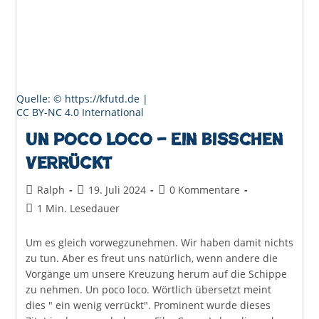
Quelle: © https://kfutd.de |
CC BY-NC 4.0 International
Un poco loco – Ein bisschen
verrückt
Beitrags-
Beitrag
Beitrags-
Ralph
19. Juli 2024
0 Kommentare
Autor:
veröffentlicht:
Kommentare:
Lesedauer:
1 Min. Lesedauer
Um es gleich vorwegzunehmen. Wir haben damit nichts
zu tun. Aber es freut uns natürlich, wenn andere die
Vorgänge um unsere Kreuzung herum auf die Schippe
zu nehmen. Un poco loco. Wörtlich übersetzt meint
dies " ein wenig verrückt". Prominent wurde dieses