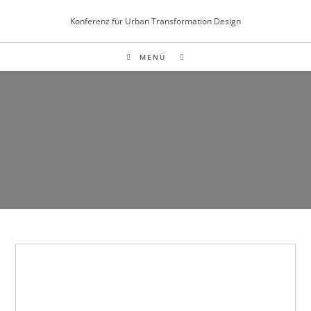
Inhalt
Zum
springen
Konferenz für Urban Transformation Design
Inhalt
springen
MENÜ