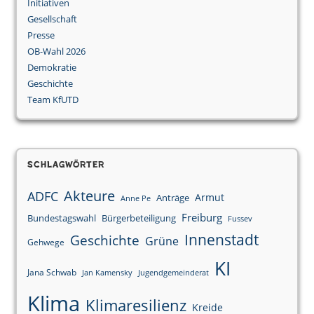
Initiativen
Gesellschaft
Presse
OB-Wahl 2026
Demokratie
Geschichte
Team KfUTD
Schlagwörter
Akteure
ADFC
Armut
Anträge
Anne Pe
Freiburg
Bundestagswahl
Bürgerbeteiligung
Fussev
Innenstadt
Geschichte
Grüne
Gehwege
KI
Jana Schwab
Jan Kamensky
Jugendgemeinderat
Klima
Klimaresilienz
Kreide