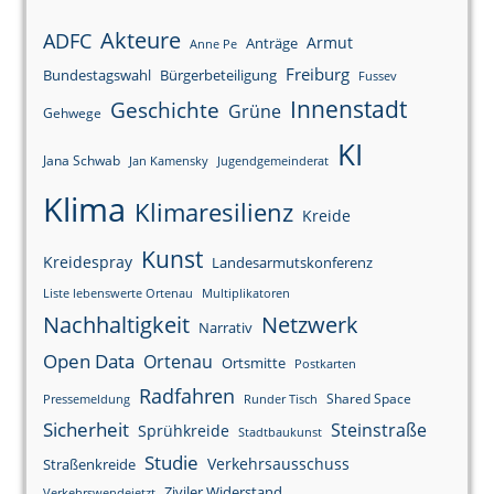
Akteure
ADFC
Armut
Anträge
Anne Pe
Freiburg
Bundestagswahl
Bürgerbeteiligung
Fussev
Innenstadt
Geschichte
Grüne
Gehwege
KI
Jana Schwab
Jan Kamensky
Jugendgemeinderat
Klima
Klimaresilienz
Kreide
Kunst
Kreidespray
Landesarmutskonferenz
Liste lebenswerte Ortenau
Multiplikatoren
Nachhaltigkeit
Netzwerk
Narrativ
Open Data
Ortenau
Ortsmitte
Postkarten
Radfahren
Shared Space
Pressemeldung
Runder Tisch
Sicherheit
Steinstraße
Sprühkreide
Stadtbaukunst
Studie
Verkehrsausschuss
Straßenkreide
Ziviler Widerstand
Verkehrswendejetzt