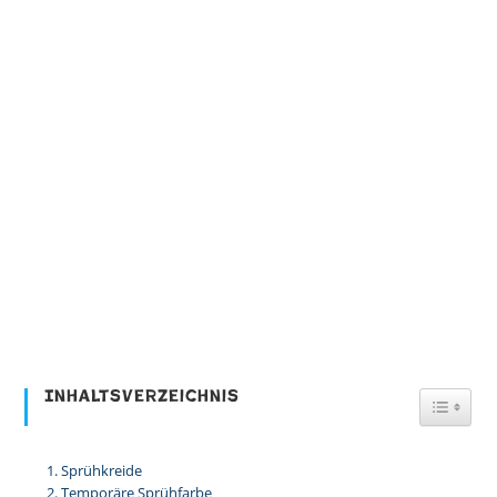
Inhaltsverzeichnis
Toggl
Sprühkreide
Temporäre Sprühfarbe