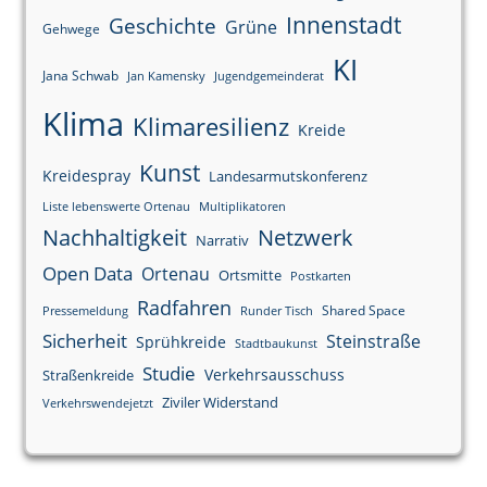
Innenstadt
Geschichte
Grüne
Gehwege
KI
Jana Schwab
Jan Kamensky
Jugendgemeinderat
Klima
Klimaresilienz
Kreide
Kunst
Kreidespray
Landesarmutskonferenz
Liste lebenswerte Ortenau
Multiplikatoren
Nachhaltigkeit
Netzwerk
Narrativ
Open Data
Ortenau
Ortsmitte
Postkarten
Radfahren
Shared Space
Pressemeldung
Runder Tisch
Sicherheit
Steinstraße
Sprühkreide
Stadtbaukunst
Studie
Verkehrsausschuss
Straßenkreide
Ziviler Widerstand
Verkehrswendejetzt