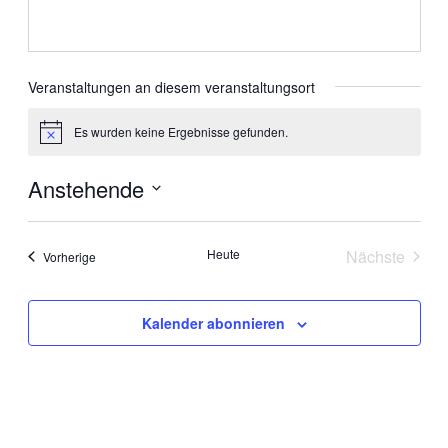
Veranstaltungen an diesem veranstaltungsort
Es wurden keine Ergebnisse gefunden.
Hinweis
Anstehende
Datum
wählen.
Heute
Nächste
Veranstaltungen
Vorherige
Veranstal
Kalender abonnieren