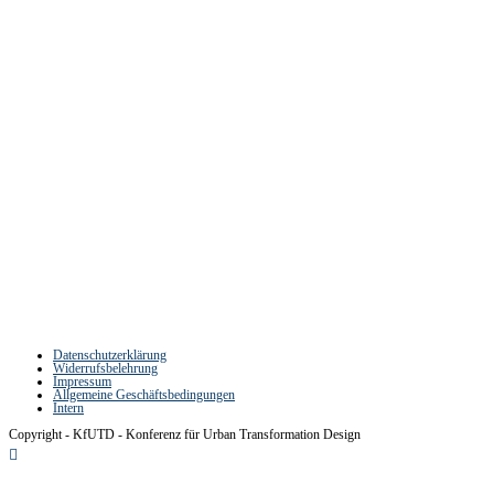
Partner:innen der Konferenz für Urban
Transformation Design
Datenschutzerklärung
Widerrufsbelehrung
Impressum
Allgemeine Geschäftsbedingungen
Intern
Copyright - KfUTD - Konferenz für Urban Transformation Design