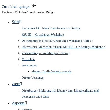
Zum Inhalt springen
Konferenz für Urban Transformation Design
Zum
Inhalt
Start
springen
Konferenz für Urban Transformation Design
KfUTD – Gründungs-Workshop
Dokumentation KfUTD Gründungs-Workshop (Teil 1)
Interessierte Menschen für den KfUTD – Gründungs-Workshop
Vorbereitung – Gründungsworkshop
Menschen
Werkzeuge
Memes für die Verkehrswende
Offene Vorgänge
Ziele
Offenburger Erklärung für lebenswerte, klimaresiliente und
demokratische Städte
Aspekte
Aspekte