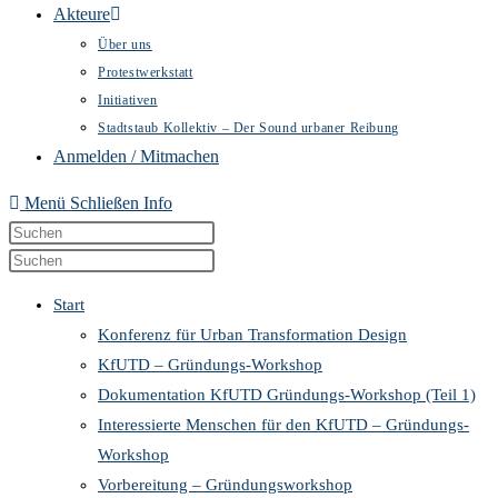
Akteure
Über uns
Protestwerkstatt
Initiativen
Stadtstaub Kollektiv – Der Sound urbaner Reibung
Anmelden / Mitmachen
Menü
Schließen
Info
Diese
Press
Website
Escape
Press
durchsuchen
to
Escape
Start
close
to
Konferenz für Urban Transformation Design
the
close
KfUTD – Gründungs-Workshop
search
the
Dokumentation KfUTD Gründungs-Workshop (Teil 1)
panel.
search
Interessierte Menschen für den KfUTD – Gründungs-
panel.
Workshop
Vorbereitung – Gründungsworkshop