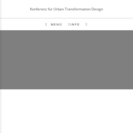
Inhalt
Zum
springen
Konferenz für Urban Transformation Design
Inhalt
springen
MENÜ
INFO