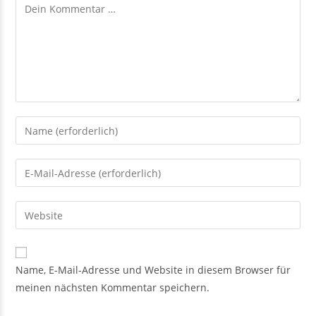
Kommentar
Gib
deinen
Namen
Gib
oder
deine
Benutzernamen
E-
Gib
zum
Mail-
deine
Kommentieren
Adresse
Website-
ein
zum
URL
Name, E-Mail-Adresse und Website in diesem Browser für
Kommentieren
ein
meinen nächsten Kommentar speichern.
ein
(optional)