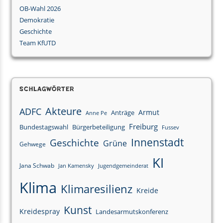
OB-Wahl 2026
Demokratie
Geschichte
Team KfUTD
Schlagwörter
Akteure
ADFC
Armut
Anträge
Anne Pe
Freiburg
Bundestagswahl
Bürgerbeteiligung
Fussev
Innenstadt
Geschichte
Grüne
Gehwege
KI
Jana Schwab
Jan Kamensky
Jugendgemeinderat
Klima
Klimaresilienz
Kreide
Kunst
Kreidespray
Landesarmutskonferenz