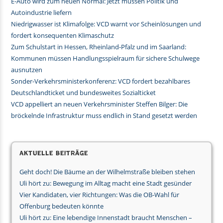
E-Auto wird zum neuen Normal: Jetzt müssen Politik und
Autoindustrie liefern
Niedrigwasser ist Klimafolge: VCD warnt vor Scheinlösungen und
fordert konsequenten Klimaschutz
Zum Schulstart in Hessen, Rheinland-Pfalz und im Saarland:
Kommunen müssen Handlungsspielraum für sichere Schulwege
ausnutzen
Sonder-Verkehrsministerkonferenz: VCD fordert bezahlbares
Deutschlandticket und bundesweites Sozialticket
VCD appelliert an neuen Verkehrsminister Steffen Bilger: Die
bröckelnde Infrastruktur muss endlich in Stand gesetzt werden
Aktuelle Beiträge
Geht doch! Die Bäume an der Wilhelmstraße bleiben stehen
Uli hört zu: Bewegung im Alltag macht eine Stadt gesünder
Vier Kandidaten, vier Richtungen: Was die OB-Wahl für
Offenburg bedeuten könnte
Uli hört zu: Eine lebendige Innenstadt braucht Menschen –