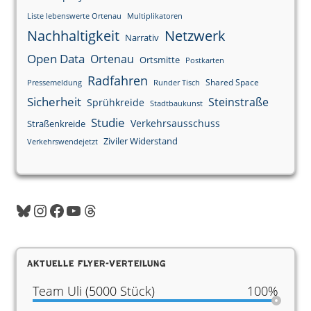
Liste lebenswerte Ortenau
Multiplikatoren
Nachhaltigkeit
Netzwerk
Narrativ
Open Data
Ortenau
Ortsmitte
Postkarten
Radfahren
Shared Space
Pressemeldung
Runder Tisch
Sicherheit
Steinstraße
Sprühkreide
Stadtbaukunst
Studie
Verkehrsausschuss
Straßenkreide
Ziviler Widerstand
Verkehrswendejetzt
Bluesky
Instagram
Facebook
YouTube
Threads
Aktuelle Flyer-Verteilung
Team Uli (5000 Stück)
100%