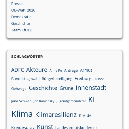
Presse
OB-Wahl 2026
Demokratie
Geschichte
Team KfUTD
Schlagwörter
Akteure
ADFC
Armut
Anträge
Anne Pe
Freiburg
Bundestagswahl
Bürgerbeteiligung
Fussev
Innenstadt
Geschichte
Grüne
Gehwege
KI
Jana Schwab
Jan Kamensky
Jugendgemeinderat
Klima
Klimaresilienz
Kreide
Kunst
Kreidespray
Landesarmutskonferenz