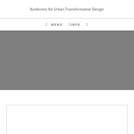
Inhalt
Zum
springen
Konferenz für Urban Transformation Design
Inhalt
springen
MENÜ
INFO