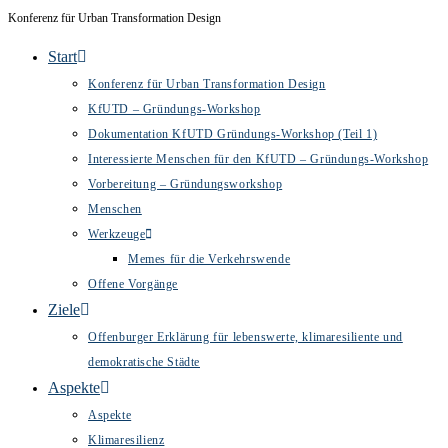
Inhalt
Konferenz für Urban Transformation Design
Zum
springen
Inhalt
Start
springen
Konferenz für Urban Transformation Design
KfUTD – Gründungs-Workshop
Dokumentation KfUTD Gründungs-Workshop (Teil 1)
Interessierte Menschen für den KfUTD – Gründungs-Workshop
Vorbereitung – Gründungsworkshop
Menschen
Werkzeuge
Memes für die Verkehrswende
Offene Vorgänge
Ziele
Offenburger Erklärung für lebenswerte, klimaresiliente und
demokratische Städte
Aspekte
Aspekte
Klimaresilienz