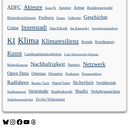
Akteure
ADFC
Anträge
Armut
Bundestagswahl
Anne Pe
Geschichte
Freiburg
Bürgerbeteiligung
Gehwege
Fussev
Innenstadt
Grüne
Jana Schwab
Jan Kamensky
Jugendgemeinderat
Klima
KI
Klimaresilienz
Kreidespray
Kreide
Kunst
Landesarmutskonferenz
Liste lebenswerte Ortenau
Nachhaltigkeit
Netzwerk
Narrativ
Multiplikatoren
Open Data
Ortenau
Ortsmitte
Postkarten
Pressemeldung
Radfahren
Sicherheit
Sprühkreide
Shared Space
Runder Tisch
Studie
Steinstraße
Verkehrsausschuss
Straßenkreide
Stadtbaukunst
Ziviler Widerstand
Verkehrswendejetzt
Bluesky
Instagram
Facebook
YouTube
Threads