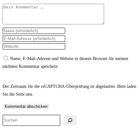
Kommentar
Gib
deinen
Gib
Namen
deine
Gib
oder
E-
deine
Name, E-Mail-Adresse und Website in diesem Browser für meinen
Benutzernamen
Mail-
Website-
nächsten Kommentar speichern.
zum
Adresse
URL
Kommentieren
zum
ein
ein
Kommentieren
(optional)
Der Zeitraum für die reCAPTCHA-Überprüfung ist abgelaufen. Bitte laden
ein
Sie die Seite neu.
Suchen