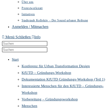
Über uns
Protestwerkstatt
Initiativen
Stadtstaub Kollektiv – Der Sound urbaner Reibung
Anmelden / Mitmachen
Menü
Schließen
Info
Diese
Press
Website
Escape
Press
durchsuchen
to
Escape
Start
close
to
Konferenz für Urban Transformation Design
the
close
KfUTD – Gründungs-Workshop
search
the
Dokumentation KfUTD Gründungs-Workshop (Teil 1)
panel.
search
Interessierte Menschen für den KfUTD – Gründungs-
panel.
Workshop
Vorbereitung – Gründungsworkshop
Menschen