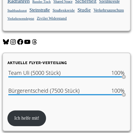
Radfahren
Sicherheit
Sprühkreide
Shared Space
Runder Tisch
Studie
Steinstraße
Verkehrsausschuss
Straßenkreide
Stadtbaukunst
Ziviler Widerstand
Verkehrswendejetzt
Aktuelle Flyer-Verteilung
Team Uli (5000 Stück)
100%
Bürgerentscheid (7500 Stück)
100%
Ich helfe mit!