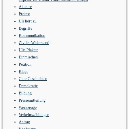
Akteure
Protest
Uli hört zu
Begriffe
Kommunikation
Ziviler Widerstand
Ulis Plakate
Einmischen
Petition
Klage
Gute Geschichten
Demokratie
Bildung
Pressemitteilung
Werkzeuge
Verkehrszählungen
Antrag