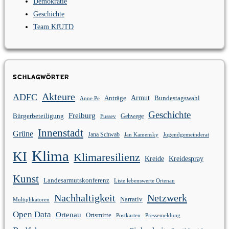
Demokratie
Geschichte
Team KfUTD
Schlagwörter
Akteure
ADFC
Anträge
Armut
Bundestagswahl
Anne Pe
Geschichte
Freiburg
Bürgerbeteiligung
Gehwege
Fussev
Innenstadt
Grüne
Jana Schwab
Jan Kamensky
Jugendgemeinderat
Klima
KI
Klimaresilienz
Kreidespray
Kreide
Kunst
Landesarmutskonferenz
Liste lebenswerte Ortenau
Nachhaltigkeit
Netzwerk
Narrativ
Multiplikatoren
Open Data
Ortenau
Ortsmitte
Postkarten
Pressemeldung