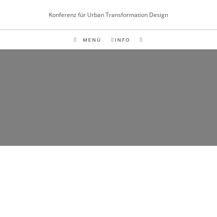
Inhalt
Zum
springen
Konferenz für Urban Transformation Design
Inhalt
springen
MENÜ
INFO