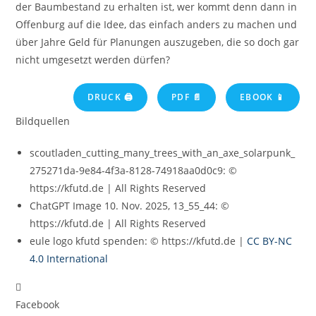
der Baumbestand zu erhalten ist, wer kommt denn dann in
Offenburg auf die Idee, das einfach anders zu machen und
über Jahre Geld für Planungen auszugeben, die so doch gar
nicht umgesetzt werden dürfen?
DRUCK 🖨
PDF 📄
EBOOK 📱
Bildquellen
scoutladen_cutting_many_trees_with_an_axe_solarpunk_
275271da-9e84-4f3a-8128-74918aa0d0c9: ©
https://kfutd.de | All Rights Reserved
ChatGPT Image 10. Nov. 2025, 13_55_44: ©
https://kfutd.de | All Rights Reserved
eule logo kfutd spenden: © https://kfutd.de |
CC BY-NC
4.0 International
Facebook