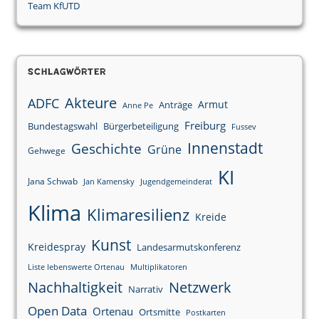
Team KfUTD
Schlagwörter
Akteure
ADFC
Armut
Anträge
Anne Pe
Freiburg
Bundestagswahl
Bürgerbeteiligung
Fussev
Innenstadt
Geschichte
Grüne
Gehwege
KI
Jana Schwab
Jan Kamensky
Jugendgemeinderat
Klima
Klimaresilienz
Kreide
Kunst
Kreidespray
Landesarmutskonferenz
Liste lebenswerte Ortenau
Multiplikatoren
Nachhaltigkeit
Netzwerk
Narrativ
Open Data
Ortenau
Ortsmitte
Postkarten