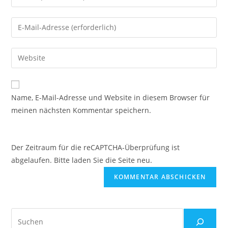
deinen
Namen
Gib
oder
deine
Benutzernamen
E-
Gib
zum
Mail-
deine
Kommentieren
Adresse
Website-
ein
zum
URL
Name, E-Mail-Adresse und Website in diesem Browser für
Kommentieren
ein
meinen nächsten Kommentar speichern.
ein
(optional)
Der Zeitraum für die reCAPTCHA-Überprüfung ist
abgelaufen. Bitte laden Sie die Seite neu.
Suchen