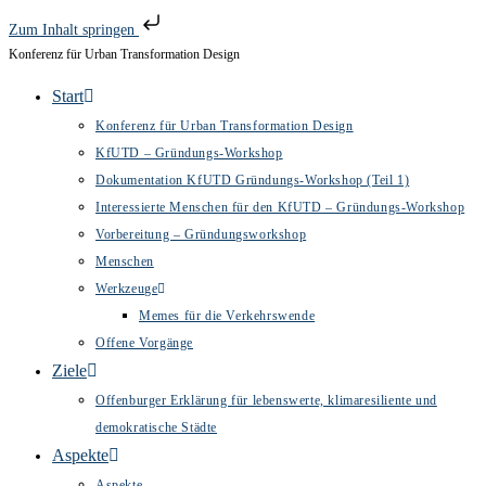
Zum Inhalt springen
Konferenz für Urban Transformation Design
Zum
Inhalt
Start
springen
Konferenz für Urban Transformation Design
KfUTD – Gründungs-Workshop
Dokumentation KfUTD Gründungs-Workshop (Teil 1)
Interessierte Menschen für den KfUTD – Gründungs-Workshop
Vorbereitung – Gründungsworkshop
Menschen
Werkzeuge
Memes für die Verkehrswende
Offene Vorgänge
Ziele
Offenburger Erklärung für lebenswerte, klimaresiliente und
demokratische Städte
Aspekte
Aspekte