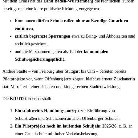
Mit dem Erlass hat das
Land Baden-Württemberg
die rechtlichen Hürden
beseitigt und eine klare politische Richtung vorgegeben:
Kommunen
dürfen Schulstraßen ohne aufwendige Gutachten
einführen
,
zeitlich begrenzte Sperrungen
etwa zu Bring- und Abholzeiten sind
rechtlich gesichert,
und die Maßnahmen gelten als Teil der
kommunalen
Schulwegsicherungspflicht
.
Andere Städte – von Freiburg über Stuttgart bis Ulm – bereiten bereits
Pilotprojekte vor, wenn Offenburg jetzt zögert, bleibt es erneut Zuschauerin
statt Vorreiterin einer sicheren und kindgerechten Stadtentwicklung.
Die
KfUTD
fordert deshalb:
Ein stadtweites Handlungskonzept
zur Einführung von
Schulstraßen und Schulzonen an allen Offenburger Schulen,
Ein Pilotprojekt noch im laufenden Schuljahr 2025/26
, z. B. an
einer Grundschule mit hoher Verkehrsbelastung,