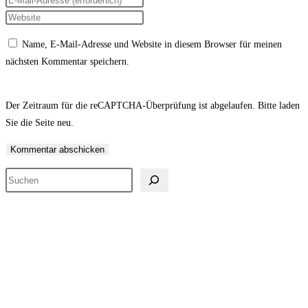
Namen
deine
Gib
oder
E-
deine
Name, E-Mail-Adresse und Website in diesem Browser für meinen
Benutzernamen
Mail-
Website-
nächsten Kommentar speichern.
zum
Adresse
URL
Kommentieren
zum
ein
ein
Kommentieren
(optional)
Der Zeitraum für die reCAPTCHA-Überprüfung ist abgelaufen. Bitte laden
ein
Sie die Seite neu.
Suchen