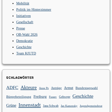
Mobilität
Politik im Hinterzimmer
Initiativen
Gesellschaft
Presse
OB-Wahl 2026
Demokratie
Geschichte
Team KfUTD
Schlagwörter
Akteure
ADFC
Anträge
Armut
Bundestagswahl
Anne Pe
Geschichte
Freiburg
Bürgerbeteiligung
Gehwege
Fussev
Innenstadt
Grüne
Jana Schwab
Jan Kamensky
Jugendgemeinderat