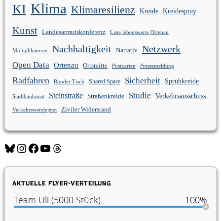
Klima
KI
Klimaresilienz
Kreidespray
Kreide
Kunst
Landesarmutskonferenz
Liste lebenswerte Ortenau
Nachhaltigkeit
Netzwerk
Narrativ
Multiplikatoren
Open Data
Ortenau
Ortsmitte
Postkarten
Pressemeldung
Radfahren
Sicherheit
Sprühkreide
Shared Space
Runder Tisch
Studie
Steinstraße
Verkehrsausschuss
Straßenkreide
Stadtbaukunst
Ziviler Widerstand
Verkehrswendejetzt
Bluesky
Instagram
Facebook
YouTube
Threads
Aktuelle Flyer-Verteilung
Team Uli (5000 Stück)
100%