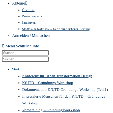
Akteure
Über uns
Protestwerkstatt
Initiativen
Stadtstaub Kollektiv – Der Sound urbaner Reibung
Anmelden / Mitmachen
Menü
Schließen
Info
Diese
Press
Website
Escape
Press
durchsuchen
to
Escape
Start
close
to
Konferenz für Urban Transformation Design
the
close
KfUTD – Gründungs-Workshop
search
the
Dokumentation KfUTD Gründungs-Workshop (Teil 1)
panel.
search
Interessierte Menschen für den KfUTD – Gründungs-
panel.
Workshop
Vorbereitung – Gründungsworkshop