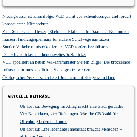
Niedrigwasser ist Klimafolge: VCD warnt vor Scheinlösungen und fordert
konsequenten Klimaschutz
Zum Schulstart in Hessen, Rheinland-Pfalz und im Saarland: Kommunen
müssen Handlungsspielraum für sichere Schulwege ausnutzen
Sonder-Verkehrsministerkonferenz: VCD fordert bezahlbares
Deutschlandticket und bundesweites Sozialticket
VCD appelliert an neuen Verkehrsminister Steffen Bilger: Die bröckelnde
Infrastruktur muss endlich in Stand gesetzt werden
Ökologischer Verkehrsclub feiert Jubiläum mit Kongress in Bonn
Aktuelle Beiträge
Uli hört zu: Bewegung im Alltag macht eine Stadt gesünder
Vier Kandidaten, vier Richtungen: Was die OB-Wahl für
Offenburg bedeuten könnte
Uli hört zu: Eine lebendige Innenstadt braucht Menschen –
nicht nur Verkehr