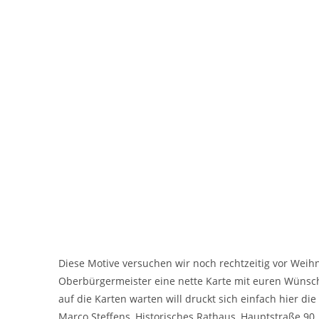
Diese Motive versuchen wir noch rechtzeitig vor Weih
Oberbürgermeister eine nette Karte mit euren Wünsc
auf die Karten warten will druckt sich einfach hier d
Marco Steffens, Historisches Rathaus, Hauptstraße 90,