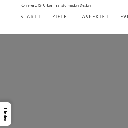
Inhalt
Konferenz für Urban Transformation Design
springen
START
ZIELE
ASPEKTE
EV
→
Index