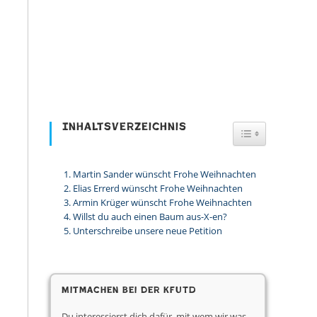
Inhaltsverzeichnis
Toggle Table
Martin Sander wünscht Frohe Weihnachten
Elias Errerd wünscht Frohe Weihnachten
Armin Krüger wünscht Frohe Weihnachten
Willst du auch einen Baum aus-X-en?
Unterschreibe unsere neue Petition
Mitmachen bei der KfUTD
Du interessierst dich dafür, mit wem wir was