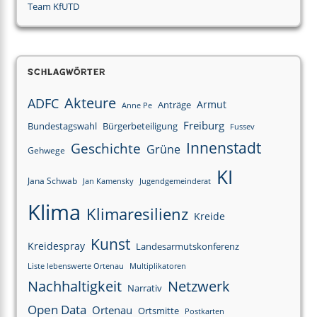
Team KfUTD
Schlagwörter
Akteure
ADFC
Armut
Anträge
Anne Pe
Freiburg
Bundestagswahl
Bürgerbeteiligung
Fussev
Innenstadt
Geschichte
Grüne
Gehwege
KI
Jana Schwab
Jan Kamensky
Jugendgemeinderat
Klima
Klimaresilienz
Kreide
Kunst
Kreidespray
Landesarmutskonferenz
Liste lebenswerte Ortenau
Multiplikatoren
Nachhaltigkeit
Netzwerk
Narrativ
Open Data
Ortenau
Ortsmitte
Postkarten