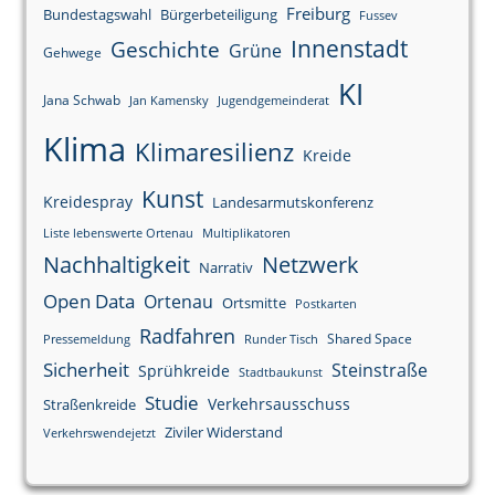
Freiburg
Bundestagswahl
Bürgerbeteiligung
Fussev
Innenstadt
Geschichte
Grüne
Gehwege
KI
Jana Schwab
Jan Kamensky
Jugendgemeinderat
Klima
Klimaresilienz
Kreide
Kunst
Kreidespray
Landesarmutskonferenz
Liste lebenswerte Ortenau
Multiplikatoren
Nachhaltigkeit
Netzwerk
Narrativ
Open Data
Ortenau
Ortsmitte
Postkarten
Radfahren
Shared Space
Pressemeldung
Runder Tisch
Sicherheit
Steinstraße
Sprühkreide
Stadtbaukunst
Studie
Verkehrsausschuss
Straßenkreide
Ziviler Widerstand
Verkehrswendejetzt