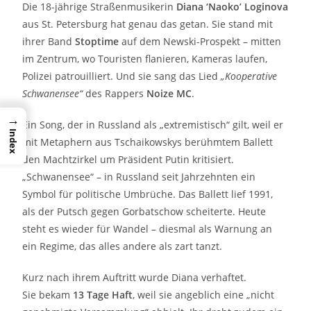
Die 18-jährige Straßenmusikerin
Diana ‘Naoko’ Loginova
aus St. Petersburg hat genau das getan. Sie stand mit
ihrer Band
Stoptime
auf dem Newski-Prospekt – mitten
im Zentrum, wo Touristen flanieren, Kameras laufen,
Polizei patrouilliert. Und sie sang das Lied
„Kooperative
Schwanensee“
des Rappers
Noize MC
.
→
Ein Song, der in Russland als „extremistisch“ gilt, weil er
Index
mit Metaphern aus Tschaikowskys berühmtem Ballett
den Machtzirkel um Präsident Putin kritisiert.
„Schwanensee“ – in Russland seit Jahrzehnten ein
Symbol für politische Umbrüche. Das Ballett lief 1991,
als der Putsch gegen Gorbatschow scheiterte. Heute
steht es wieder für Wandel – diesmal als Warnung an
ein Regime, das alles andere als zart tanzt.
Kurz nach ihrem Auftritt wurde Diana verhaftet.
Sie bekam
13 Tage Haft
, weil sie angeblich eine „nicht