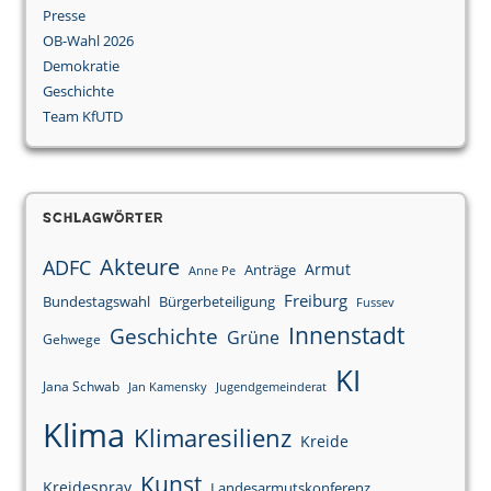
Presse
OB-Wahl 2026
Demokratie
Geschichte
Team KfUTD
Schlagwörter
Akteure
ADFC
Armut
Anträge
Anne Pe
Freiburg
Bundestagswahl
Bürgerbeteiligung
Fussev
Innenstadt
Geschichte
Grüne
Gehwege
KI
Jana Schwab
Jan Kamensky
Jugendgemeinderat
Klima
Klimaresilienz
Kreide
Kunst
Kreidespray
Landesarmutskonferenz