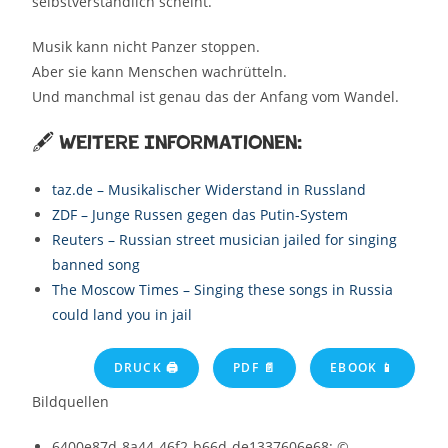
selbstverständlich scheint.
Musik kann nicht Panzer stoppen.
Aber sie kann Menschen wachrütteln.
Und manchmal ist genau das der Anfang vom Wandel.
🖋️ Weitere Informationen:
taz.de – Musikalischer Widerstand in Russland
ZDF – Junge Russen gegen das Putin-System
Reuters – Russian street musician jailed for singing
banned song
The Moscow Times – Singing these songs in Russia
could land you in jail
DRUCK 🖨
PDF 📄
EBOOK 📱
Bildquellen
6400e87d-8a44-46f2-b66d-de1337606e68: ©