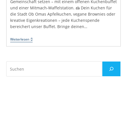
Gemeinschaft setzen – mit einem offenen Kuchenbuffet
und einer Mitmach-Waffelstation. 🍰 Dein Kuchen für
die Stadt Ob Omas Apfelkuchen, vegane Brownies oder
kreative Eigenkreationen – jede Kuchenspende
bereichert unser Buffet. Bringe deinen…
Einladung
Weiterlesen
Zum
Mitbacken:
Kuchen
&
Waffeln
Suchen
Für
Unsere
Stadt-
Raum-
Debatte
Am
10.
Mai!