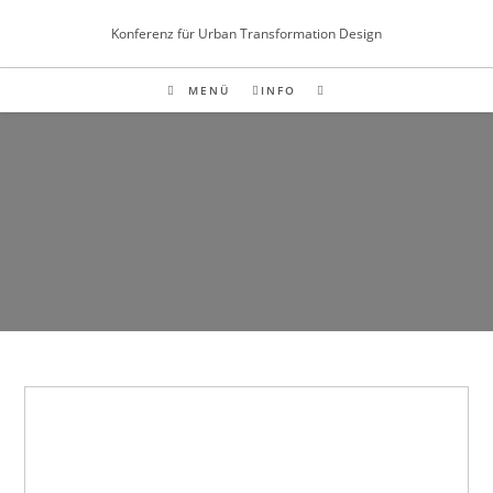
Inhalt
Zum
springen
Konferenz für Urban Transformation Design
Inhalt
springen
MENÜ
INFO