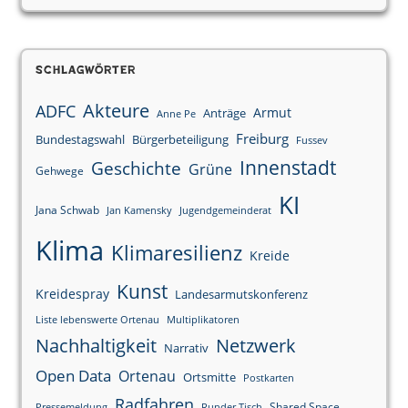
Schlagwörter
Akteure
ADFC
Armut
Anträge
Anne Pe
Freiburg
Bundestagswahl
Bürgerbeteiligung
Fussev
Innenstadt
Geschichte
Grüne
Gehwege
KI
Jana Schwab
Jan Kamensky
Jugendgemeinderat
Klima
Klimaresilienz
Kreide
Kunst
Kreidespray
Landesarmutskonferenz
Liste lebenswerte Ortenau
Multiplikatoren
Nachhaltigkeit
Netzwerk
Narrativ
Open Data
Ortenau
Ortsmitte
Postkarten
Radfahren
Shared Space
Pressemeldung
Runder Tisch