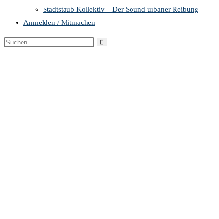
Stadtstaub Kollektiv – Der Sound urbaner Reibung
Anmelden / Mitmachen
Diese
Website
durchsuchen