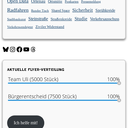
Open Data
Ortenau
Ortsmitte
Postkarten
Pressemeldung
Radfahren
Sicherheit
Sprühkreide
Shared Space
Runder Tisch
Studie
Steinstraße
Verkehrsausschuss
Straßenkreide
Stadtbaukunst
Ziviler Widerstand
Verkehrswendejetzt
Bluesky
Instagram
Facebook
YouTube
Threads
Aktuelle Flyer-Verteilung
Team Uli (5000 Stück)
100%
Bürgerentscheid (7500 Stück)
100%
Ich helfe mit!