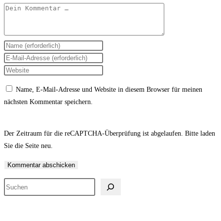
Kommentar
Gib
deinen
Gib
Namen
deine
Gib
oder
E-
deine
Name, E-Mail-Adresse und Website in diesem Browser für meinen
Benutzernamen
Mail-
Website-
nächsten Kommentar speichern.
zum
Adresse
URL
Kommentieren
zum
ein
ein
Kommentieren
(optional)
Der Zeitraum für die reCAPTCHA-Überprüfung ist abgelaufen. Bitte laden
ein
Sie die Seite neu.
Suchen