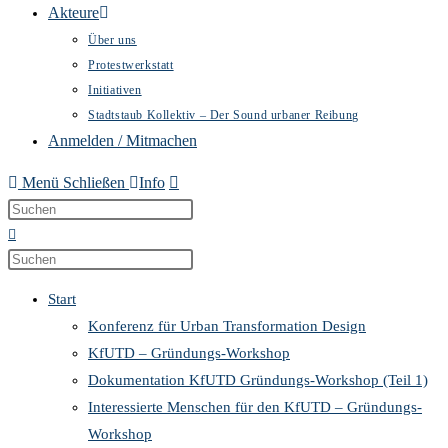
Akteure
Über uns
Protestwerkstatt
Initiativen
Stadtstaub Kollektiv – Der Sound urbaner Reibung
Anmelden / Mitmachen
Menü
Schließen
Info
Diese
Press
Website
Escape
durchsuchen
to
Press
close
Escape
Start
the
to
Konferenz für Urban Transformation Design
search
close
KfUTD – Gründungs-Workshop
panel.
the
Dokumentation KfUTD Gründungs-Workshop (Teil 1)
search
Interessierte Menschen für den KfUTD – Gründungs-
panel.
Workshop