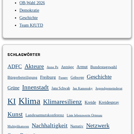
OB-Wahl 2026
Demokratie
Geschichte
Team KfUTD
Schlagwörter
Akteure
ADFC
Anträge
Armut
Bundestagswahl
Anne Pe
Geschichte
Freiburg
Bürgerbeteiligung
Gehwege
Fussev
Innenstadt
Grüne
Jana Schwab
Jan Kamensky
Jugendgemeinderat
Klima
KI
Klimaresilienz
Kreidespray
Kreide
Kunst
Landesarmutskonferenz
Liste lebenswerte Ortenau
Nachhaltigkeit
Netzwerk
Narrativ
Multiplikatoren