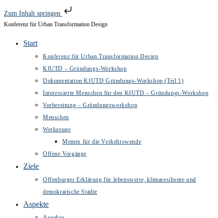
Zum Inhalt springen
Konferenz für Urban Transformation Design
Zum
Inhalt
Start
springen
Konferenz für Urban Transformation Design
KfUTD – Gründungs-Workshop
Dokumentation KfUTD Gründungs-Workshop (Teil 1)
Interessierte Menschen für den KfUTD – Gründungs-Workshop
Vorbereitung – Gründungsworkshop
Menschen
Werkzeuge
Memes für die Verkehrswende
Offene Vorgänge
Ziele
Offenburger Erklärung für lebenswerte, klimaresiliente und
demokratische Städte
Aspekte
Aspekte