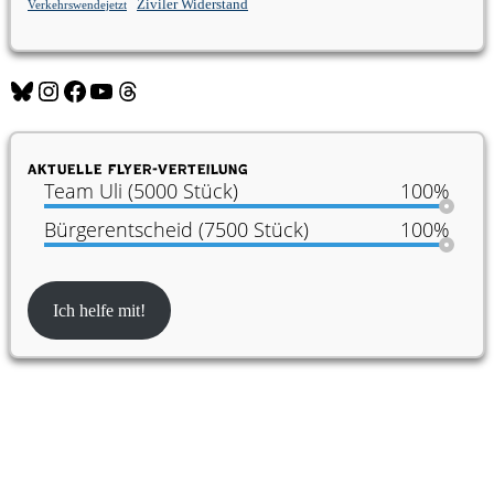
Ziviler Widerstand
Verkehrswendejetzt
Bluesky
Instagram
Facebook
YouTube
Threads
Aktuelle Flyer-Verteilung
Team Uli (5000 Stück)
100%
Bürgerentscheid (7500 Stück)
100%
Ich helfe mit!
Partner:innen der Konferenz für Urban
Transformation Design