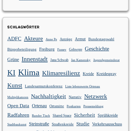
Schlagwörter
Akteure
ADFC
Anträge
Armut
Bundestagswahl
Anne Pe
Geschichte
Freiburg
Bürgerbeteiligung
Gehwege
Fussev
Innenstadt
Grüne
Jana Schwab
Jan Kamensky
Jugendgemeinderat
Klima
KI
Klimaresilienz
Kreidespray
Kreide
Kunst
Landesarmutskonferenz
Liste lebenswerte Ortenau
Nachhaltigkeit
Netzwerk
Narrativ
Multiplikatoren
Open Data
Ortenau
Ortsmitte
Postkarten
Pressemeldung
Radfahren
Sicherheit
Sprühkreide
Shared Space
Runder Tisch
Studie
Steinstraße
Verkehrsausschuss
Straßenkreide
Stadtbaukunst