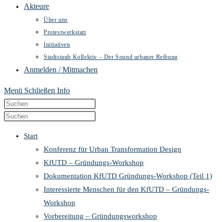
Akteure
Über uns
Protestwerkstatt
Initiativen
Stadtstaub Kollektiv – Der Sound urbaner Reibung
Anmelden / Mitmachen
Menü
Schließen
Info
Diese
Press
Website
Escape
Press
durchsuchen
to
Escape
Start
close
to
Konferenz für Urban Transformation Design
the
close
KfUTD – Gründungs-Workshop
search
the
Dokumentation KfUTD Gründungs-Workshop (Teil 1)
panel.
search
Interessierte Menschen für den KfUTD – Gründungs-
panel.
Workshop
Vorbereitung – Gründungsworkshop