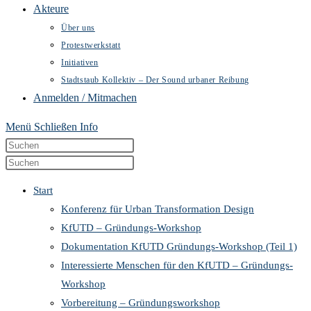
Akteure
Über uns
Protestwerkstatt
Initiativen
Stadtstaub Kollektiv – Der Sound urbaner Reibung
Anmelden / Mitmachen
Menü
Schließen
Info
Diese
Press
Website
Escape
Press
durchsuchen
to
Escape
Start
close
to
Konferenz für Urban Transformation Design
the
close
KfUTD – Gründungs-Workshop
search
the
Dokumentation KfUTD Gründungs-Workshop (Teil 1)
panel.
search
Interessierte Menschen für den KfUTD – Gründungs-
panel.
Workshop
Vorbereitung – Gründungsworkshop