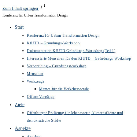
Zum Inhalt springen
Konferenz für Urban Transformation Design
Zum
Inhalt
Start
springen
Konferenz für Urban Transformation Design
KfUTD – Gründungs-Workshop
Dokumentation KfUTD Gründungs-Workshop (Teil 1)
Interessierte Menschen für den KfUTD – Gründungs-Workshop
Vorbereitung – Gründungsworkshop
Menschen
Werkzeuge
Memes für die Verkehrswende
Offene Vorgänge
Ziele
Offenburger Erklärung für lebenswerte, klimaresiliente und
demokratische Städte
Aspekte
Aspekte