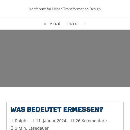
Inhalt
Zum
springen
Konferenz für Urban Transformation Design
Inhalt
springen
MENÜ
INFO
Was bedeutet Ermessen?
Beitrags-
Beitrag
Beitrags-
Ralph
11. Januar 2024
26 Kommentare
Autor:
veröffentlicht:
Kommentare:
Lesedauer:
3 Min. Lesedauer