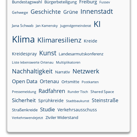
Freiburg
Bundestagswahl
Bürgerbeteiligung
Fussev
Innenstadt
Geschichte
Grüne
Gehwege
KI
Jana Schwab
Jan Kamensky
Jugendgemeinderat
Klima
Klimaresilienz
Kreide
Kunst
Kreidespray
Landesarmutskonferenz
Liste lebenswerte Ortenau
Multiplikatoren
Nachhaltigkeit
Netzwerk
Narrativ
Open Data
Ortenau
Ortsmitte
Postkarten
Radfahren
Shared Space
Pressemeldung
Runder Tisch
Sicherheit
Steinstraße
Sprühkreide
Stadtbaukunst
Studie
Verkehrsausschuss
Straßenkreide
Ziviler Widerstand
Verkehrswendejetzt