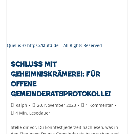
Quelle: © https://kfutd.de | All Rights Reserved
Schluss mit
Geheimniskrämerei: Für
offene
Gemeinderatsprotokolle!
Beitrags-
Beitrag
Beitrags-
Ralph
20. November 2023
1 Kommentar
Autor:
veröffentlicht:
Kommentare:
Lesedauer:
4 Min. Lesedauer
Stelle dir vor, Du könntest jederzeit nachlesen, was in
den Sitzungen Deines Gemeinderats besprochen und