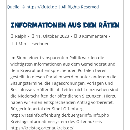
Quelle: © https://kfutd.de | All Rights Reserved
Informationen aus den Räten
Beitrags-
Beitrag
Beitrags-
Ralph
11. Oktober 2023
0 Kommentare
Autor:
veröffentlicht:
Kommentare:
Lesedauer:
1 Min. Lesedauer
Im Sinne einer transparenten Politik werden die
wichtigsten Informationen aus dem Gemeinderat und
dem Kreisrat auf entsprechenden Portalen bereit
gestellt. In diesen Portalen werden unter anderem die
Sitzungstermine, die Tagesordnungen, Vorlagen und
Beschlüsse veröffentlicht. Leider nicht einzusehen sind
die Niederschriften der öffentlichen Sitzungen. Hierzu
haben wir einen entsprechenden Antrag vorbereitet.
Bürgerinfoportal der Stadt Offenburg
https://ratsinfo.offenburg.de/buergerinfo/info.php
Kreistagsinformationssystem des Ortenaukreis
https://kreistag.ortenaukreis.de/