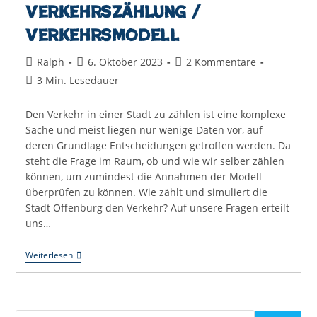
Verkehrszählung /
Verkehrsmodell
Beitrags-
Beitrag
Beitrags-
Ralph
6. Oktober 2023
2 Kommentare
Autor:
veröffentlicht:
Kommentare:
Lesedauer:
3 Min. Lesedauer
Den Verkehr in einer Stadt zu zählen ist eine komplexe
Sache und meist liegen nur wenige Daten vor, auf
deren Grundlage Entscheidungen getroffen werden. Da
steht die Frage im Raum, ob und wie wir selber zählen
können, um zumindest die Annahmen der Modell
überprüfen zu können. Wie zählt und simuliert die
Stadt Offenburg den Verkehr? Auf unsere Fragen erteilt
uns…
Verkehrszählung
Weiterlesen
/
Verkehrsmodell