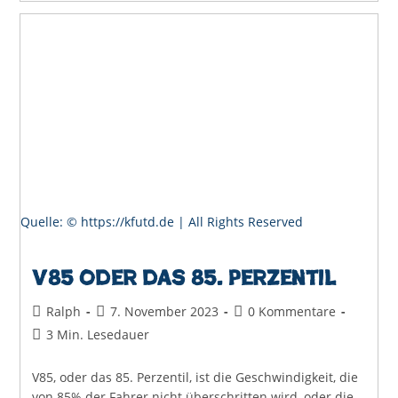
Quelle: © https://kfutd.de | All Rights Reserved
V85 oder das 85. Perzentil
Beitrags-
Beitrag
Beitrags-
Ralph
7. November 2023
0 Kommentare
Autor:
veröffentlicht:
Kommentare:
Lesedauer:
3 Min. Lesedauer
V85, oder das 85. Perzentil, ist die Geschwindigkeit, die
von 85% der Fahrer nicht überschritten wird, oder die