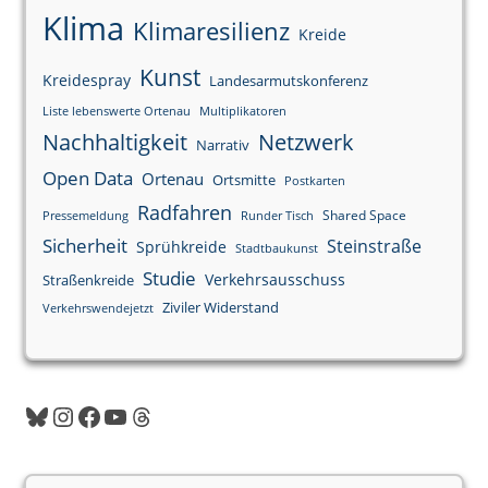
Klima
Klimaresilienz
Kreide
Kunst
Kreidespray
Landesarmutskonferenz
Liste lebenswerte Ortenau
Multiplikatoren
Nachhaltigkeit
Netzwerk
Narrativ
Open Data
Ortenau
Ortsmitte
Postkarten
Radfahren
Shared Space
Pressemeldung
Runder Tisch
Sicherheit
Steinstraße
Sprühkreide
Stadtbaukunst
Studie
Verkehrsausschuss
Straßenkreide
Ziviler Widerstand
Verkehrswendejetzt
Bluesky
Instagram
Facebook
YouTube
Threads