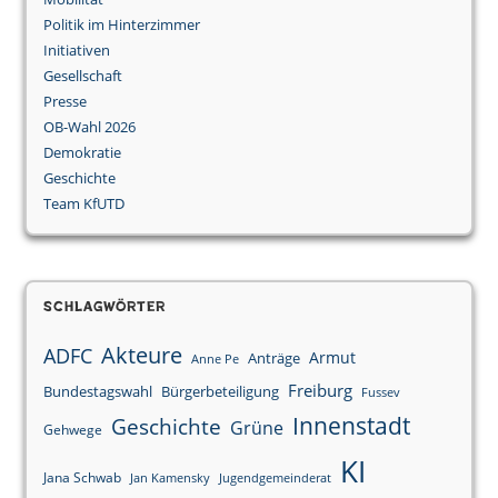
Politik im Hinterzimmer
Initiativen
Gesellschaft
Presse
OB-Wahl 2026
Demokratie
Geschichte
Team KfUTD
Schlagwörter
Akteure
ADFC
Armut
Anträge
Anne Pe
Freiburg
Bundestagswahl
Bürgerbeteiligung
Fussev
Innenstadt
Geschichte
Grüne
Gehwege
KI
Jana Schwab
Jan Kamensky
Jugendgemeinderat