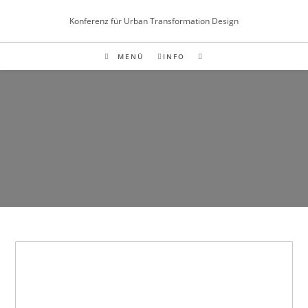
Inhalt
Zum
springen
Konferenz für Urban Transformation Design
Inhalt
springen
MENÜ
INFO