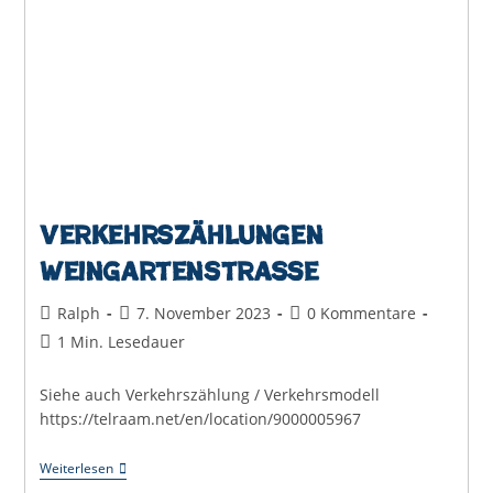
Verkehrszählungen
Weingartenstraße
Beitrags-
Beitrag
Beitrags-
Ralph
7. November 2023
0 Kommentare
Autor:
veröffentlicht:
Kommentare:
Lesedauer:
1 Min. Lesedauer
Siehe auch Verkehrszählung / Verkehrsmodell
https://telraam.net/en/location/9000005967
Verkehrszählungen
Weiterlesen
Weingartenstraße