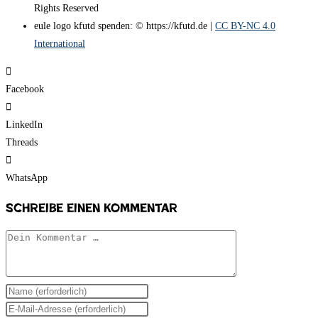
Rights Reserved
eule logo kfutd spenden: © https://kfutd.de |
CC BY-NC 4.0
International
Facebook
LinkedIn
Threads
WhatsApp
Schreibe einen Kommentar
Kommentar
Gib
deinen
Gib