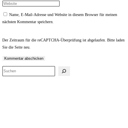
Namen
deine
Gib
oder
E-
deine
Name, E-Mail-Adresse und Website in diesem Browser für meinen
Benutzernamen
Mail-
Website-
nächsten Kommentar speichern.
zum
Adresse
URL
Kommentieren
zum
ein
ein
Kommentieren
(optional)
Der Zeitraum für die reCAPTCHA-Überprüfung ist abgelaufen. Bitte laden
ein
Sie die Seite neu.
Suchen