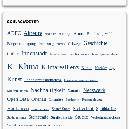
Schlagwörter
Akteure
ADFC
Anträge
Armut
Bundestagswahl
Anne Pe
Geschichte
Freiburg
Bürgerbeteiligung
Gehwege
Fussev
Innenstadt
Grüne
Jana Schwab
Jan Kamensky
Jugendgemeinderat
Klima
KI
Klimaresilienz
Kreidespray
Kreide
Kunst
Landesarmutskonferenz
Liste lebenswerte Ortenau
Nachhaltigkeit
Netzwerk
Narrativ
Multiplikatoren
Open Data
Ortenau
Ortsmitte
Postkarten
Pressemeldung
Radfahren
Sicherheit
Sprühkreide
Shared Space
Runder Tisch
Studie
Steinstraße
Verkehrsausschuss
Straßenkreide
Stadtbaukunst
Ziviler Widerstand
Verkehrswendejetzt