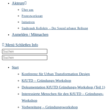
Akteure
Über uns
Protestwerkstatt
Initiativen
Stadtstaub Kollektiv – Der Sound urbaner Reibung
Anmelden / Mitmachen
Menü
Schließen
Info
Diese
Press
Website
Escape
Press
durchsuchen
to
Escape
Start
close
to
Konferenz für Urban Transformation Design
the
close
KfUTD – Gründungs-Workshop
search
the
Dokumentation KfUTD Gründungs-Workshop (Teil 1)
panel.
search
Interessierte Menschen für den KfUTD – Gründungs-
panel.
Workshop
Vorbereitung – Gründungsworkshop