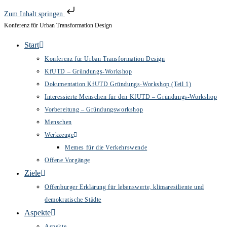
Zum Inhalt springen
Konferenz für Urban Transformation Design
Zum
Inhalt
Start
springen
Konferenz für Urban Transformation Design
KfUTD – Gründungs-Workshop
Dokumentation KfUTD Gründungs-Workshop (Teil 1)
Interessierte Menschen für den KfUTD – Gründungs-Workshop
Vorbereitung – Gründungsworkshop
Menschen
Werkzeuge
Memes für die Verkehrswende
Offene Vorgänge
Ziele
Offenburger Erklärung für lebenswerte, klimaresiliente und
demokratische Städte
Aspekte
Aspekte