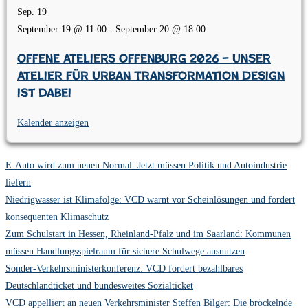
Sep.
19
September 19 @ 11:00
-
September 20 @ 18:00
Offene Ateliers Offenburg 2026 – Unser
Atelier für Urban Transformation Design
ist dabei
Kalender anzeigen
E-Auto wird zum neuen Normal: Jetzt müssen Politik und Autoindustrie
liefern
Niedrigwasser ist Klimafolge: VCD warnt vor Scheinlösungen und fordert
konsequenten Klimaschutz
Zum Schulstart in Hessen, Rheinland-Pfalz und im Saarland: Kommunen
müssen Handlungsspielraum für sichere Schulwege ausnutzen
Sonder-Verkehrsministerkonferenz: VCD fordert bezahlbares
Deutschlandticket und bundesweites Sozialticket
VCD appelliert an neuen Verkehrsminister Steffen Bilger: Die bröckelnde