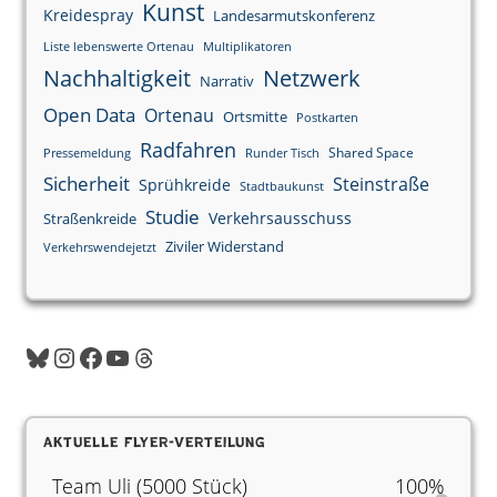
Kunst
Kreidespray
Landesarmutskonferenz
Liste lebenswerte Ortenau
Multiplikatoren
Nachhaltigkeit
Netzwerk
Narrativ
Open Data
Ortenau
Ortsmitte
Postkarten
Radfahren
Shared Space
Pressemeldung
Runder Tisch
Sicherheit
Steinstraße
Sprühkreide
Stadtbaukunst
Studie
Verkehrsausschuss
Straßenkreide
Ziviler Widerstand
Verkehrswendejetzt
Aktuelle Flyer-Verteilung
Team Uli (5000 Stück)
100%