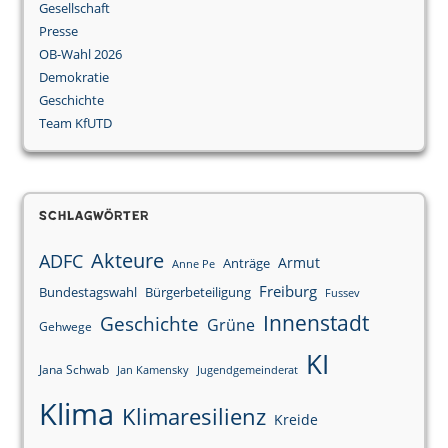
Gesellschaft
Presse
OB-Wahl 2026
Demokratie
Geschichte
Team KfUTD
Schlagwörter
Akteure
ADFC
Armut
Anträge
Anne Pe
Freiburg
Bundestagswahl
Bürgerbeteiligung
Fussev
Innenstadt
Geschichte
Grüne
Gehwege
KI
Jana Schwab
Jan Kamensky
Jugendgemeinderat
Klima
Klimaresilienz
Kreide