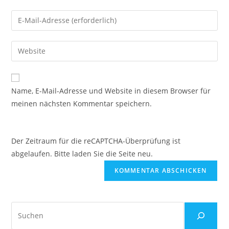
Namen
Gib
oder
deine
Benutzernamen
E-
Gib
zum
Mail-
deine
Kommentieren
Adresse
Website-
ein
zum
URL
Name, E-Mail-Adresse und Website in diesem Browser für
Kommentieren
ein
meinen nächsten Kommentar speichern.
ein
(optional)
Der Zeitraum für die reCAPTCHA-Überprüfung ist
abgelaufen. Bitte laden Sie die Seite neu.
Suchen