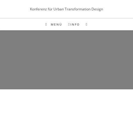
Inhalt
Zum
springen
Konferenz für Urban Transformation Design
Inhalt
springen
MENÜ
INFO