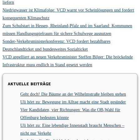
liefern
Niedrigwasser ist Klimafolge: VCD warnt vor Scheinlösungen und fordert
konsequenten Klimaschutz
Zum Schulstart in Hessen, Rheinland-Pfalz und im Saarland: Kommunen
müssen Handlungsspielraum für sichere Schulwege ausnutzen
Sonder-Verkehrsministerkonferenz: VCD fordert bezahlbares
Deutschlandticket und bundesweites Sozialticket
VCD appelliert an neuen Verkehrsminister Steffen Bilger: Die bröckelnde
Infrastruktur muss endlich in Stand gesetzt werden
Aktuelle Beiträge
Geht doch! Die Bäume an der Wilhelmstraße bleiben stehen
Uli hört zu: Bewegung im Alltag macht eine Stadt gesünder
Vier Kandidaten, vier Richtungen: Was die OB-Wahl für
Offenburg bedeuten könnte
Uli hört zu: Eine lebendige Innenstadt braucht Menschen –
nicht nur Verkehr