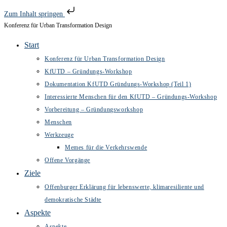
Zum Inhalt springen
Konferenz für Urban Transformation Design
Zum
Inhalt
Start
springen
Konferenz für Urban Transformation Design
KfUTD – Gründungs-Workshop
Dokumentation KfUTD Gründungs-Workshop (Teil 1)
Interessierte Menschen für den KfUTD – Gründungs-Workshop
Vorbereitung – Gründungsworkshop
Menschen
Werkzeuge
Memes für die Verkehrswende
Offene Vorgänge
Ziele
Offenburger Erklärung für lebenswerte, klimaresiliente und
demokratische Städte
Aspekte
Aspekte