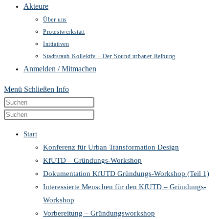
Akteure
Über uns
Protestwerkstatt
Initiativen
Stadtstaub Kollektiv – Der Sound urbaner Reibung
Anmelden / Mitmachen
Menü
Schließen
Info
Diese
Press
Website
Escape
Press
durchsuchen
to
Escape
Start
close
to
Konferenz für Urban Transformation Design
the
close
KfUTD – Gründungs-Workshop
search
the
Dokumentation KfUTD Gründungs-Workshop (Teil 1)
panel.
search
Interessierte Menschen für den KfUTD – Gründungs-
panel.
Workshop
Vorbereitung – Gründungsworkshop