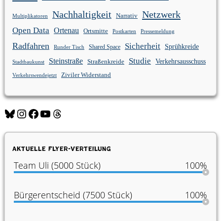
Nachhaltigkeit
Netzwerk
Narrativ
Multiplikatoren
Open Data
Ortenau
Ortsmitte
Postkarten
Pressemeldung
Radfahren
Sicherheit
Sprühkreide
Shared Space
Runder Tisch
Studie
Steinstraße
Verkehrsausschuss
Straßenkreide
Stadtbaukunst
Ziviler Widerstand
Verkehrswendejetzt
Bluesky
Instagram
Facebook
YouTube
Threads
Aktuelle Flyer-Verteilung
Team Uli (5000 Stück)
100%
Bürgerentscheid (7500 Stück)
100%