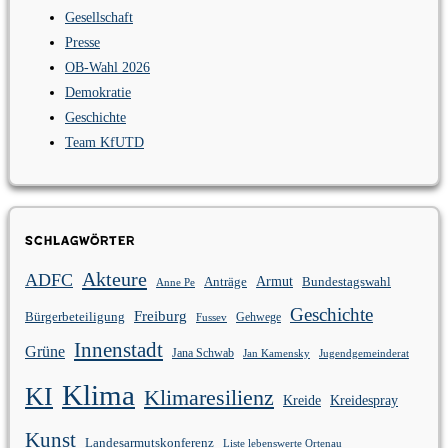
Gesellschaft
Presse
OB-Wahl 2026
Demokratie
Geschichte
Team KfUTD
Schlagwörter
Akteure
ADFC
Anträge
Armut
Bundestagswahl
Anne Pe
Geschichte
Freiburg
Bürgerbeteiligung
Gehwege
Fussev
Innenstadt
Grüne
Jana Schwab
Jan Kamensky
Jugendgemeinderat
Klima
KI
Klimaresilienz
Kreidespray
Kreide
Kunst
Landesarmutskonferenz
Liste lebenswerte Ortenau