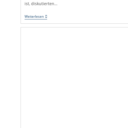
ist, diskutierten…
Wem
Weiterlesen
Gehört
Die
Stadt?
–
Rückblick
Auf
Einen
Intensiven
Workshop