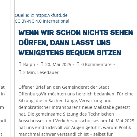
Quelle: © https://kfutd.de |
CC BY-NC 4.0 International
Wenn wir schon nichts sehen
dürfen, dann lasst uns
wenigstens bequem sitzen
Beitrags-
Beitrag
Beitrags-
Ralph
20. Mai 2025
0 Kommentare
Autor:
veröffentlicht:
Kommentare:
Lesedauer:
2 Min. Lesedauer
at
Offener Brief an den Gemeinderat der Stadt
 in
OffenburgWir möchten uns herzlich bedanken. Für eine
Sitzung, die in Sachen Länge, Verwirrung und
em
demokratischer Intransparenz neue Maßstäbe gesetzt
hat. Die gemeinsame Sitzung des Technischen
adt
Ausschusses und Verkehrsausschusses am 14. Mai 2025
hat uns eindrucksvoll vor Augen geführt, warum Politik
t
manchmal schwer verständlich ist – selbst für