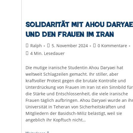
Solidarität mit Ahou Daryae
und den Frauen im Iran
Beitrags-
Beitrag
Beitrags-
Ralph
5. November 2024
0 Kommentare
Autor:
veröffentlicht:
Kommentare:
Lesedauer:
4 Min. Lesedauer
Die mutige iranische Studentin Ahou Daryaei hat
weltweit Schlagzeilen gemacht. Ihr stiller, aber
kraftvoller Protest gegen die brutale Kontrolle und
Unterdrückung von Frauen im Iran ist ein Sinnbild für
die Stärke und Entschlossenheit, die viele iranische
Frauen täglich aufbringen. Ahou Daryaei wurde an ih
Universität in Teheran von Sicherheitskräften und
Mitgliedern der Basidsch-Miliz belästigt, weil sie
angeblich ihr Kopftuch nicht…