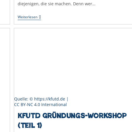
diejenigen, die sie machen. Denn wer…
Wenn
Weiterlesen
Wir
Schon
Nichts
Sehen
Dürfen,
Dann
Lasst
Uns
Wenigstens
Bequem
Sitzen
Quelle: © https://kfutd.de |
CC BY-NC 4.0 International
KfUTD Gründungs-Workshop
(Teil 1)