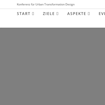
Inhalt
Zum
Konferenz für Urban Transformation Design
springen
Inhalt
START
ZIELE
ASPEKTE
EV
springen