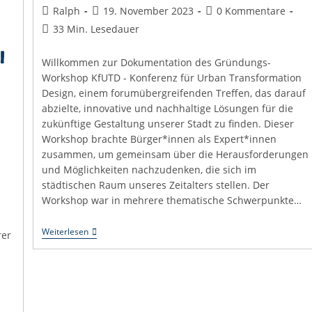
Beitrags-
Beitrag
Beitrags-
Ralph
19. November 2023
0 Kommentare
Autor:
veröffentlicht:
Kommentare:
Lesedauer:
33 Min. Lesedauer
i
Willkommen zur Dokumentation des Gründungs-
Workshop KfUTD - Konferenz für Urban Transformation
Design, einem forumübergreifenden Treffen, das darauf
abzielte, innovative und nachhaltige Lösungen für die
zukünftige Gestaltung unserer Stadt zu finden. Dieser
Workshop brachte Bürger*innen als Expert*innen
zusammen, um gemeinsam über die Herausforderungen
und Möglichkeiten nachzudenken, die sich im
städtischen Raum unseres Zeitalters stellen. Der
Workshop war in mehrere thematische Schwerpunkte…
KfUTD
Weiterlesen
rer
Gründungs-
Workshop
(Teil
1)