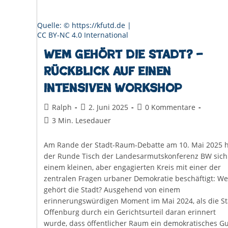
Quelle: © https://kfutd.de |
CC BY-NC 4.0 International
Wem gehört die Stadt? –
Rückblick auf einen
intensiven Workshop
Beitrags-
Beitrag
Beitrags-
Ralph
2. Juni 2025
0 Kommentare
Autor:
veröffentlicht:
Kommentare:
Lesedauer:
3 Min. Lesedauer
Am Rande der Stadt-Raum-Debatte am 10. Mai 2025 h
der Runde Tisch der Landesarmutskonferenz BW sich
einem kleinen, aber engagierten Kreis mit einer der
zentralen Fragen urbaner Demokratie beschäftigt: W
gehört die Stadt? Ausgehend von einem
erinnerungswürdigen Moment im Mai 2024, als die St
Offenburg durch ein Gerichtsurteil daran erinnert
wurde, dass öffentlicher Raum ein demokratisches Gu