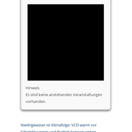
Hinweis
Es sind keine anstehenden Veranstaltungen
vorhanden.
Niedrigwasser ist Klimafolge: VCD warnt vor
Scheinlösungen und fordert konsequenten