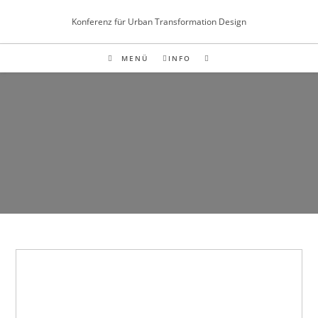
Inhalt
Zum
springen
Konferenz für Urban Transformation Design
Inhalt
springen
MENÜ
INFO