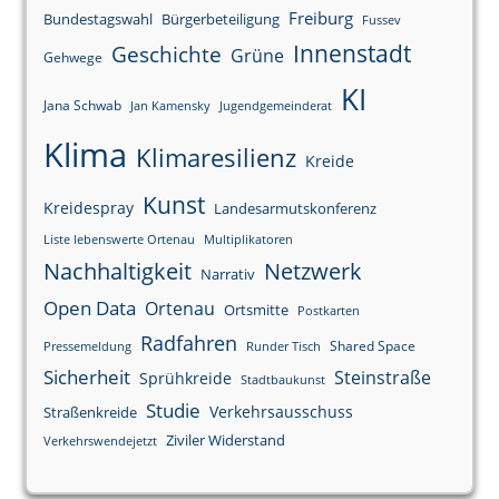
Freiburg
Bundestagswahl
Bürgerbeteiligung
Fussev
Innenstadt
Geschichte
Grüne
Gehwege
KI
Jana Schwab
Jan Kamensky
Jugendgemeinderat
Klima
Klimaresilienz
Kreide
Kunst
Kreidespray
Landesarmutskonferenz
Liste lebenswerte Ortenau
Multiplikatoren
Nachhaltigkeit
Netzwerk
Narrativ
Open Data
Ortenau
Ortsmitte
Postkarten
Radfahren
Shared Space
Pressemeldung
Runder Tisch
Sicherheit
Steinstraße
Sprühkreide
Stadtbaukunst
Studie
Verkehrsausschuss
Straßenkreide
Ziviler Widerstand
Verkehrswendejetzt