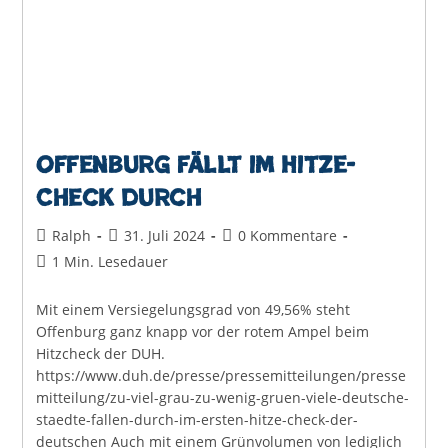
Offenburg fällt im Hitze-
Check durch
Beitrags-
Beitrag
Beitrags-
Ralph
31. Juli 2024
0 Kommentare
Autor:
veröffentlicht:
Kommentare:
Lesedauer:
1 Min. Lesedauer
Mit einem Versiegelungsgrad von 49,56% steht
Offenburg ganz knapp vor der rotem Ampel beim
Hitzcheck der DUH.
https://www.duh.de/presse/pressemitteilungen/presse
mitteilung/zu-viel-grau-zu-wenig-gruen-viele-deutsche-
staedte-fallen-durch-im-ersten-hitze-check-der-
deutschen Auch mit einem Grünvolumen von lediglich