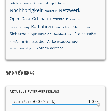
Liste lebenswerte Ortenau
Multiplikatoren
Nachhaltigkeit
Netzwerk
Narrativ
Open Data
Ortenau
Ortsmitte
Postkarten
Radfahren
Shared Space
Pressemeldung
Runder Tisch
Sicherheit
Steinstraße
Sprühkreide
Stadtbaukunst
Studie
Verkehrsausschuss
Straßenkreide
Ziviler Widerstand
Verkehrswendejetzt
Bluesky
Instagram
Facebook
YouTube
Threads
Aktuelle Flyer-Verteilung
Team Uli (5000 Stück)
100%