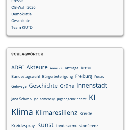
Presse
OB-Wahl 2026
Demokratie
Geschichte
Team KfUTD
Schlagwörter
Akteure
ADFC
Armut
Anträge
Anne Pe
Freiburg
Bundestagswahl
Bürgerbeteiligung
Fussev
Innenstadt
Geschichte
Grüne
Gehwege
KI
Jana Schwab
Jan Kamensky
Jugendgemeinderat
Klima
Klimaresilienz
Kreide
Kunst
Kreidespray
Landesarmutskonferenz