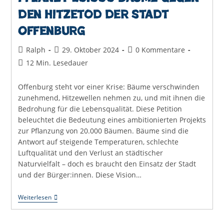
den Hitzetod der Stadt
Offenburg
Beitrags-
Beitrag
Beitrags-
Ralph
29. Oktober 2024
0 Kommentare
Autor:
veröffentlicht:
Kommentare:
Lesedauer:
12 Min. Lesedauer
Offenburg steht vor einer Krise: Bäume verschwinden
zunehmend, Hitzewellen nehmen zu, und mit ihnen die
Bedrohung für die Lebensqualität. Diese Petition
beleuchtet die Bedeutung eines ambitionierten Projekts
zur Pflanzung von 20.000 Bäumen. Bäume sind die
Antwort auf steigende Temperaturen, schlechte
Luftqualität und den Verlust an städtischer
Naturvielfalt – doch es braucht den Einsatz der Stadt
und der Bürger:innen. Diese Vision…
Pflanzt
Weiterlesen
20.000
Bäume
Gegen