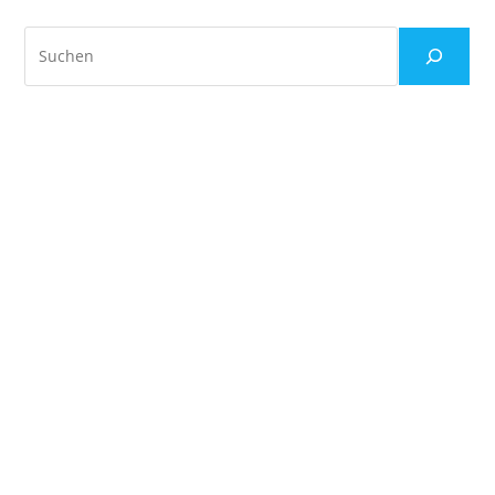
Den
Hitzetod
Suchen
Der
Stadt
Offenburg