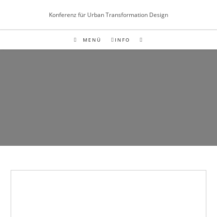
Inhalt
Zum
springen
Konferenz für Urban Transformation Design
Inhalt
springen
MENÜ
INFO