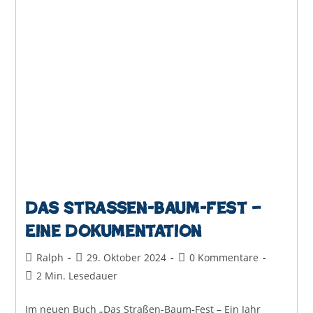
Das Straßen-Baum-Fest –
Eine Dokumentation
Beitrags-
Beitrag
Beitrags-
Ralph
29. Oktober 2024
0 Kommentare
Autor:
veröffentlicht:
Kommentare:
Lesedauer:
2 Min. Lesedauer
Im neuen Buch „Das Straßen-Baum-Fest – Ein Jahr