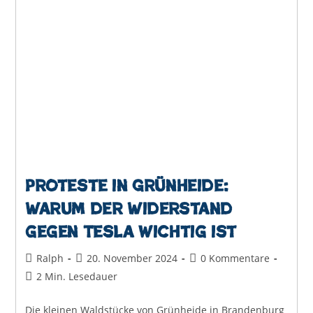
Proteste in Grünheide:
Warum der Widerstand
gegen Tesla wichtig ist
Beitrags-
Beitrag
Beitrags-
Ralph
20. November 2024
0 Kommentare
Autor:
veröffentlicht:
Kommentare:
Lesedauer:
2 Min. Lesedauer
Die kleinen Waldstücke von Grünheide in Brandenburg