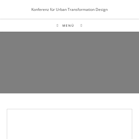
Inhalt
Zum
springen
Konferenz für Urban Transformation Design
Inhalt
springen
MENÜ