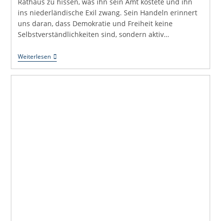
Rathaus zu hissen, was ihn sein Amt kostete und ihn
ins niederländische Exil zwang. Sein Handeln erinnert
uns daran, dass Demokratie und Freiheit keine
Selbstverständlichkeiten sind, sondern aktiv…
Mehr
Weiterlesen
Walter
Blumenstock
Wagen!