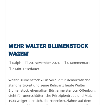
Mehr Walter Blumenstock
wagen!
Beitrags-
Beitrag
Beitrags-
Ralph
20. November 2024
0 Kommentare
Autor:
veröffentlicht:
Kommentare:
Lesedauer:
2 Min. Lesedauer
Walter Blumenstock – Ein Vorbild für demokratische
Standhaftigkeit und seine Relevanz heute Walter
Blumenstock, ehemaliger Bürgermeister von Offenburg,
steht für unerschütterliche Prinzipientreue und Mut.
1933 weigerte er sich, die Hakenkreuzfahne auf dem