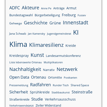
Akteure
ADFC
Armut
Anträge
Anne Pe
Freiburg
Bundestagswahl
Bürgerbeteiligung
Fussev
Innenstadt
Geschichte
Grüne
Gehwege
KI
Jana Schwab
Jan Kamensky
Jugendgemeinderat
Klima
Klimaresilienz
Kreide
Kunst
Kreidespray
Landesarmutskonferenz
Liste lebenswerte Ortenau
Multiplikatoren
Nachhaltigkeit
Netzwerk
Narrativ
Open Data
Ortenau
Ortsmitte
Postkarten
Radfahren
Shared Space
Pressemeldung
Runder Tisch
Sicherheit
Steinstraße
Sprühkreide
Stadtbaukunst
Studie
Verkehrsausschuss
Straßenkreide
Ziviler Widerstand
Verkehrswendejetzt