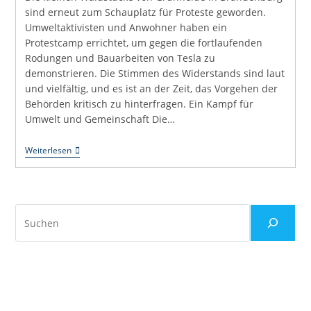
sind erneut zum Schauplatz für Proteste geworden.
Umweltaktivisten und Anwohner haben ein
Protestcamp errichtet, um gegen die fortlaufenden
Rodungen und Bauarbeiten von Tesla zu
demonstrieren. Die Stimmen des Widerstands sind laut
und vielfältig, und es ist an der Zeit, das Vorgehen der
Behörden kritisch zu hinterfragen. Ein Kampf für
Umwelt und Gemeinschaft Die…
Proteste
Weiterlesen
In
Grünheide:
Warum
Der
Widerstand
Suchen
Gegen
Tesla
Wichtig
Ist