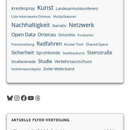
Kunst
Kreidespray
Landesarmutskonferenz
Liste lebenswerte Ortenau
Multiplikatoren
Nachhaltigkeit
Netzwerk
Narrativ
Open Data
Ortenau
Ortsmitte
Postkarten
Radfahren
Shared Space
Pressemeldung
Runder Tisch
Sicherheit
Steinstraße
Sprühkreide
Stadtbaukunst
Studie
Verkehrsausschuss
Straßenkreide
Ziviler Widerstand
Verkehrswendejetzt
Aktuelle Flyer-Verteilung