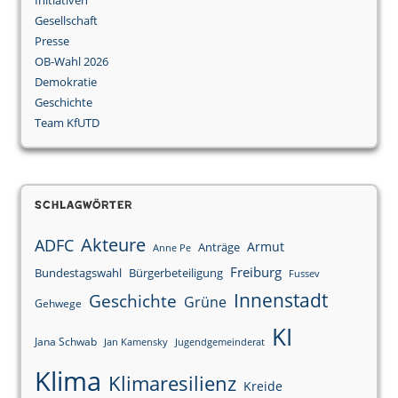
Gesellschaft
Presse
OB-Wahl 2026
Demokratie
Geschichte
Team KfUTD
Schlagwörter
Akteure
ADFC
Armut
Anträge
Anne Pe
Freiburg
Bundestagswahl
Bürgerbeteiligung
Fussev
Innenstadt
Geschichte
Grüne
Gehwege
KI
Jana Schwab
Jan Kamensky
Jugendgemeinderat
Klima
Klimaresilienz
Kreide