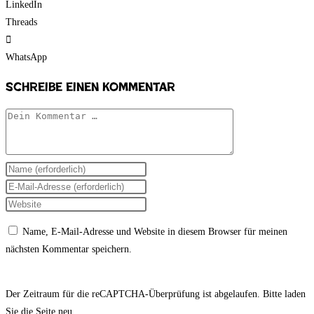
LinkedIn
Threads
WhatsApp
Schreibe einen Kommentar
Kommentar
Gib
deinen
Gib
Namen
deine
Gib
oder
E-
deine
Name, E-Mail-Adresse und Website in diesem Browser für meinen
Benutzernamen
Mail-
Website-
nächsten Kommentar speichern.
zum
Adresse
URL
Kommentieren
zum
ein
ein
Kommentieren
(optional)
Der Zeitraum für die reCAPTCHA-Überprüfung ist abgelaufen. Bitte laden
ein
Sie die Seite neu.