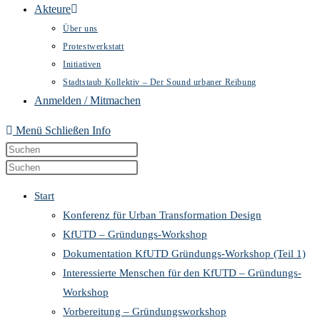
Akteure
Über uns
Protestwerkstatt
Initiativen
Stadtstaub Kollektiv – Der Sound urbaner Reibung
Anmelden / Mitmachen
Menü
Schließen
Info
Diese
Press
Website
Escape
Press
durchsuchen
to
Escape
Start
close
to
Konferenz für Urban Transformation Design
the
close
KfUTD – Gründungs-Workshop
search
the
Dokumentation KfUTD Gründungs-Workshop (Teil 1)
panel.
search
Interessierte Menschen für den KfUTD – Gründungs-
panel.
Workshop
Vorbereitung – Gründungsworkshop