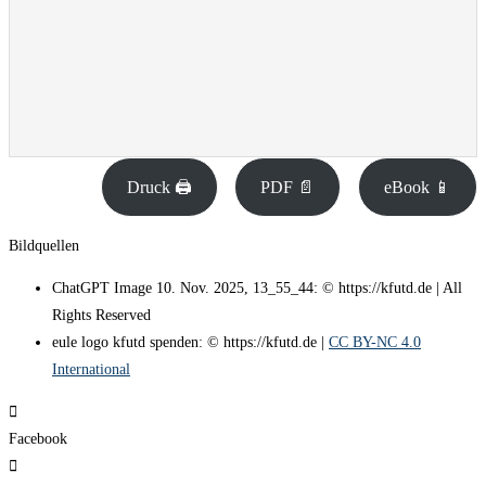
Druck 🖨
PDF 📄
eBook 📱
Bildquellen
ChatGPT Image 10. Nov. 2025, 13_55_44: © https://kfutd.de | All
Rights Reserved
eule logo kfutd spenden: © https://kfutd.de |
CC BY-NC 4.0
International
Facebook