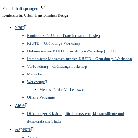
Zum Inhalt springen
Konferenz für Urban Transformation Design
Zum
Inhalt
Start
springen
Konferenz für Urban Transformation Design
KfUTD – Gründungs-Workshop
Dokumentation KfUTD Gründungs-Workshop (Teil 1)
Interessierte Menschen für den KfUTD – Gründungs-Workshop
Vorbereitung – Gründungsworkshop
Menschen
Werkzeuge
Memes für die Verkehrswende
Offene Vorgänge
Ziele
Offenburger Erklärung für lebenswerte, klimaresiliente und
demokratische Städte
Aspekte
Aspekte