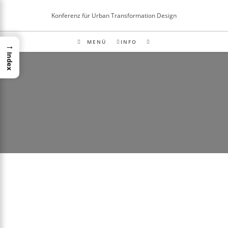
Inhalt
springen
Konferenz für Urban Transformation Design
MENÜ
INFO
→
Index