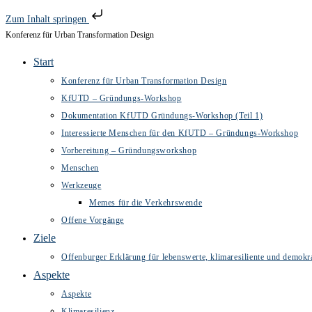
Zum Inhalt springen
Konferenz für Urban Transformation Design
Zum
Inhalt
Start
springen
Konferenz für Urban Transformation Design
KfUTD – Gründungs-Workshop
Dokumentation KfUTD Gründungs-Workshop (Teil 1)
Interessierte Menschen für den KfUTD – Gründungs-Workshop
Vorbereitung – Gründungsworkshop
Menschen
Werkzeuge
Memes für die Verkehrswende
Offene Vorgänge
Ziele
Offenburger Erklärung für lebenswerte, klimaresiliente und demokra
Aspekte
Aspekte
Klimaresilienz