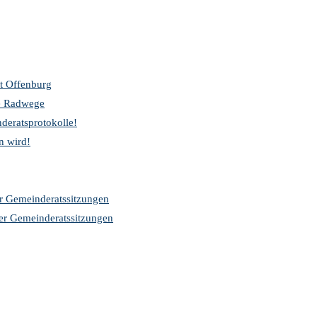
t Offenburg
re Radwege
deratsprotokolle!
n wird!
er Gemeinderatssitzungen
der Gemeinderatssitzungen