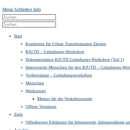
Menü
Schließen
Info
Diese
Press
Website
Escape
Press
durchsuchen
to
Escape
Start
close
to
Konferenz für Urban Transformation Design
the
close
KfUTD – Gründungs-Workshop
search
the
Dokumentation KfUTD Gründungs-Workshop (Teil 1)
panel.
search
Interessierte Menschen für den KfUTD – Gründungs-Wo
panel.
Vorbereitung – Gründungsworkshop
Menschen
Werkzeuge
Memes für die Verkehrswende
Offene Vorgänge
Ziele
Offenburger Erklärung für lebenswerte, klimaresiliente u