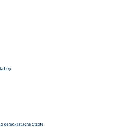
rkshop
nd demokratische Städte