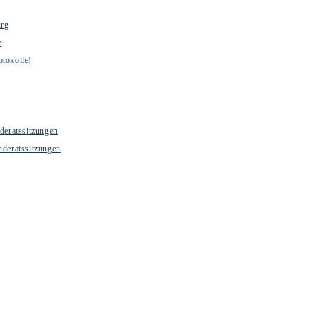
urg
e
otokolle!
deratssitzungen
nderatssitzungen