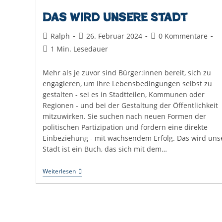
Das wird unsere Stadt
Beitrags-
Beitrag
Beitrags-
Ralph
26. Februar 2024
0 Kommentare
Autor:
veröffentlicht:
Kommentare:
Lesedauer:
1 Min. Lesedauer
Mehr als je zuvor sind Bürger:innen bereit, sich zu
engagieren, um ihre Lebensbedingungen selbst zu
gestalten - sei es in Stadtteilen, Kommunen oder
Regionen - und bei der Gestaltung der Öffentlichkeit
mitzuwirken. Sie suchen nach neuen Formen der
politischen Partizipation und fordern eine direkte
Einbeziehung - mit wachsendem Erfolg. Das wird uns
Stadt ist ein Buch, das sich mit dem…
Das
Weiterlesen
Wird
Unsere
Stadt