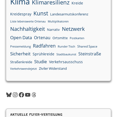
Klima
Klimaresilienz
Kreide
Kunst
Kreidespray
Landesarmutskonferenz
Liste lebenswerte Ortenau
Multiplikatoren
Nachhaltigkeit
Netzwerk
Narrativ
Open Data
Ortenau
Ortsmitte
Postkarten
Radfahren
Shared Space
Pressemeldung
Runder Tisch
Sicherheit
Steinstraße
Sprühkreide
Stadtbaukunst
Studie
Verkehrsausschuss
Straßenkreide
Ziviler Widerstand
Verkehrswendejetzt
Bluesky
Instagram
Facebook
YouTube
Threads
Aktuelle Flyer-Verteilung