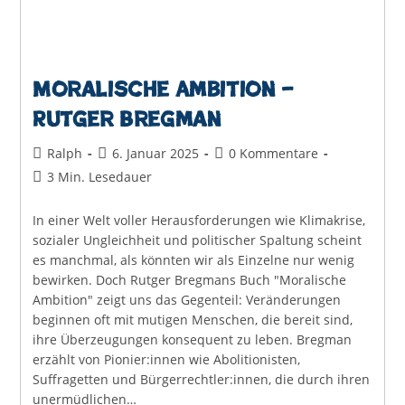
Moralische Ambition –
Rutger Bregman
Beitrags-
Beitrag
Beitrags-
Ralph
6. Januar 2025
0 Kommentare
Autor:
veröffentlicht:
Kommentare:
Lesedauer:
3 Min. Lesedauer
In einer Welt voller Herausforderungen wie Klimakrise,
sozialer Ungleichheit und politischer Spaltung scheint
es manchmal, als könnten wir als Einzelne nur wenig
bewirken. Doch Rutger Bregmans Buch "Moralische
Ambition" zeigt uns das Gegenteil: Veränderungen
beginnen oft mit mutigen Menschen, die bereit sind,
ihre Überzeugungen konsequent zu leben. Bregman
erzählt von Pionier:innen wie Abolitionisten,
Suffragetten und Bürgerrechtler:innen, die durch ihren
unermüdlichen…