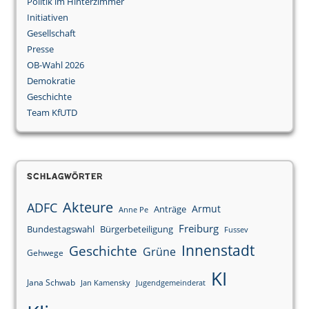
Politik im Hinterzimmer
Initiativen
Gesellschaft
Presse
OB-Wahl 2026
Demokratie
Geschichte
Team KfUTD
Schlagwörter
Akteure
ADFC
Armut
Anträge
Anne Pe
Freiburg
Bundestagswahl
Bürgerbeteiligung
Fussev
Innenstadt
Geschichte
Grüne
Gehwege
KI
Jana Schwab
Jan Kamensky
Jugendgemeinderat