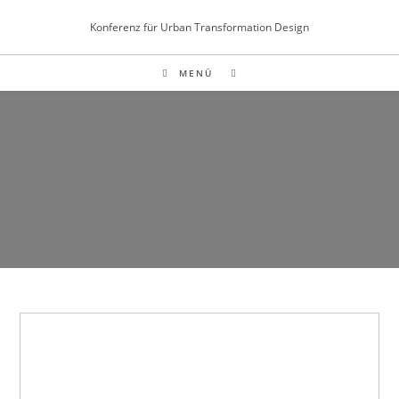
Inhalt
Zum
springen
Konferenz für Urban Transformation Design
Inhalt
springen
MENÜ