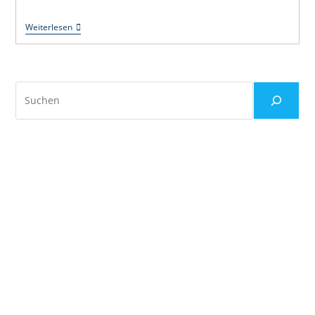
Moralische
Weiterlesen
Ambition
–
Rutger
Bregman
Suchen