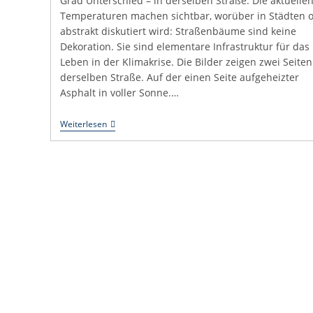
Grad Unterschied – in derselben Straße. Die aktuelle
Temperaturen machen sichtbar, worüber in Städten o
abstrakt diskutiert wird: Straßenbäume sind keine
Dekoration. Sie sind elementare Infrastruktur für das
Leben in der Klimakrise. Die Bilder zeigen zwei Seiten
derselben Straße. Auf der einen Seite aufgeheizter
Asphalt in voller Sonne.…
31
Weiterlesen
Grad
Unterschied
–
Was
Straßenbäume
Wirklich
Leisten