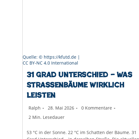
Quelle: © https://kfutd.de |
CC BY-NC 4.0 International
31 Grad Unterschied – Was
Straßenbäume wirklich
leisten
Beitrags-
Beitrag
Beitrags-
Ralph
28. Mai 2026
0 Kommentare
Autor:
veröffentlicht:
Kommentare:
Lesedauer:
2 Min. Lesedauer
53 °C in der Sonne. 22 °C im Schatten der Bäume. 31