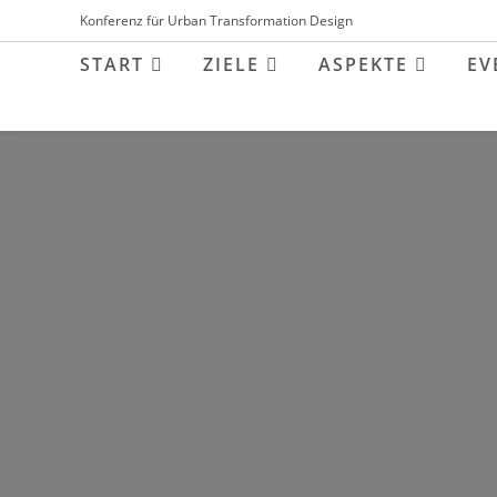
Inhalt
Zum
Konferenz für Urban Transformation Design
springen
Inhalt
START
ZIELE
ASPEKTE
EV
springen