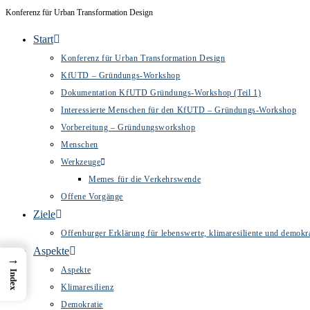
Inhalt
Konferenz für Urban Transformation Design
Zum
springen
Inhalt
Start
springen
Konferenz für Urban Transformation Design
KfUTD – Gründungs-Workshop
Dokumentation KfUTD Gründungs-Workshop (Teil 1)
Interessierte Menschen für den KfUTD – Gründungs-Workshop
Vorbereitung – Gründungsworkshop
Menschen
Werkzeuge
Memes für die Verkehrswende
Offene Vorgänge
Ziele
Offenburger Erklärung für lebenswerte, klimaresiliente und demokra
Aspekte
→
Aspekte
Index
Klimaresilienz
Demokratie