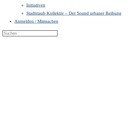
Initiativen
Stadtstaub Kollektiv – Der Sound urbaner Reibung
Anmelden / Mitmachen
Diese
Website
durchsuchen