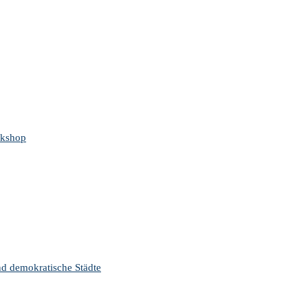
rkshop
nd demokratische Städte