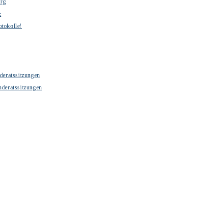
urg
e
otokolle!
deratssitzungen
nderatssitzungen