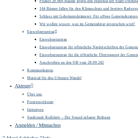
Pflanzt 20.000 Bäume gegen den Hitzetod der Stadt Offenb
164 Bäume fallen für den Klimaschutz und breitere Radweg
Schluss mit Geheimniskrämerei: Für offene Gemeinderatspr
Wir wollen wissen, was im Gemeinderat gesprochen wird!
Einwohnerantrag
Einwohnerantrag
Einwohnerantrag für öffentliche Niederschriften der Gemein
Einwohnerantrag für die öffentliche Übertragung der Gemei
Anschreiben an den OB vom 20.09.202
Kommunikation
Material für den Urbanen Wandel
Akteure
Über uns
Protestwerkstatt
Initiativen
Stadtstaub Kollektiv – Der Sound urbaner Reibung
Anmelden / Mitmachen