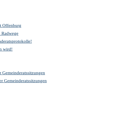
t Offenburg
re Radwege
deratsprotokolle!
n wird!
er Gemeinderatssitzungen
der Gemeinderatssitzungen