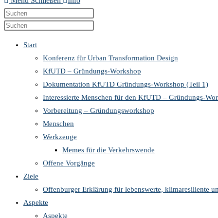
Menü
Schließen
Info
Diese
Press
Website
Escape
Press
durchsuchen
to
Escape
Start
close
to
Konferenz für Urban Transformation Design
the
close
KfUTD – Gründungs-Workshop
search
the
Dokumentation KfUTD Gründungs-Workshop (Teil 1)
panel.
search
Interessierte Menschen für den KfUTD – Gründungs-Wo
panel.
Vorbereitung – Gründungsworkshop
Menschen
Werkzeuge
Memes für die Verkehrswende
Offene Vorgänge
Ziele
Offenburger Erklärung für lebenswerte, klimaresiliente u
Aspekte
Aspekte