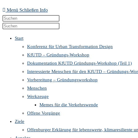
Menü
Schließen
Info
Diese
Press
Website
Escape
Press
durchsuchen
to
Escape
Start
close
to
Konferenz für Urban Transformation Design
the
close
KfUTD – Gründungs-Workshop
search
the
Dokumentation KfUTD Gründungs-Workshop (Teil 1)
panel.
search
Interessierte Menschen für den KfUTD – Gründungs-Wo
panel.
Vorbereitung – Gründungsworkshop
Menschen
Werkzeuge
Memes für die Verkehrswende
Offene Vorgänge
Ziele
Offenburger Erklärung für lebenswerte, klimaresiliente u