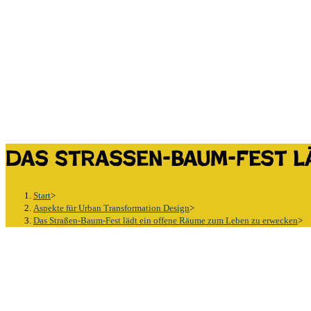
Das Straßen-Baum-Fest lä
Start
>
Aspekte für Urban Transformation Design
>
Das Straßen-Baum-Fest lädt ein offene Räume zum Leben zu erwecken
>