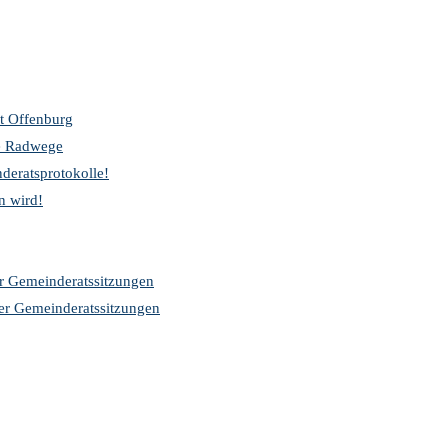
t Offenburg
re Radwege
deratsprotokolle!
n wird!
er Gemeinderatssitzungen
der Gemeinderatssitzungen