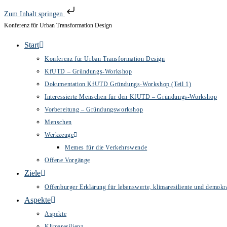
Zum Inhalt springen
Konferenz für Urban Transformation Design
Zum
Inhalt
Start
springen
Konferenz für Urban Transformation Design
KfUTD – Gründungs-Workshop
Dokumentation KfUTD Gründungs-Workshop (Teil 1)
Interessierte Menschen für den KfUTD – Gründungs-Workshop
Vorbereitung – Gründungsworkshop
Menschen
Werkzeuge
Memes für die Verkehrswende
Offene Vorgänge
Ziele
Offenburger Erklärung für lebenswerte, klimaresiliente und demokra
Aspekte
Aspekte
Klimaresilienz