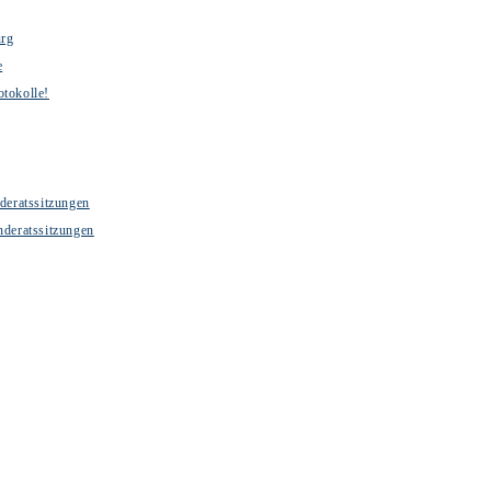
urg
e
otokolle!
deratssitzungen
nderatssitzungen