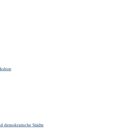
rkshop
nd demokratische Städte