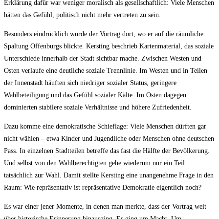
Erklärung dafür war weniger moralisch als gesellschaftlich: Viele Menschen
hätten das Gefühl, politisch nicht mehr vertreten zu sein.
Besonders eindrücklich wurde der Vortrag dort, wo er auf die räumliche
Spaltung Offenburgs blickte. Kersting beschrieb Kartenmaterial, das soziale
Unterschiede innerhalb der Stadt sichtbar mache. Zwischen Westen und
Osten verlaufe eine deutliche soziale Trennlinie. Im Westen und in Teilen
der Innenstadt häuften sich niedriger sozialer Status, geringere
Wahlbeteiligung und das Gefühl sozialer Kälte. Im Osten dagegen
dominierten stabilere soziale Verhältnisse und höhere Zufriedenheit.
Dazu komme eine demokratische Schieflage: Viele Menschen dürften gar
nicht wählen – etwa Kinder und Jugendliche oder Menschen ohne deutschen
Pass. In einzelnen Stadtteilen betreffe das fast die Hälfte der Bevölkerung.
Und selbst von den Wahlberechtigten gehe wiederum nur ein Teil
tatsächlich zur Wahl. Damit stellte Kersting eine unangenehme Frage in den
Raum: Wie repräsentativ ist repräsentative Demokratie eigentlich noch?
Es war einer jener Momente, in denen man merkte, dass der Vortrag weit
über historische Erinnerung hinausging. Es ging um Macht. Um