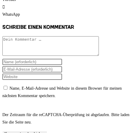
WhatsApp
Schreibe einen Kommentar
Kommentar
Gib
deinen
Gib
Namen
deine
Gib
oder
E-
deine
Name, E-Mail-Adresse und Website in diesem Browser für meinen
Benutzernamen
Mail-
Website-
nächsten Kommentar speichern.
zum
Adresse
URL
Kommentieren
zum
ein
ein
Kommentieren
(optional)
Der Zeitraum für die reCAPTCHA-Überprüfung ist abgelaufen. Bitte laden
ein
Sie die Seite neu.