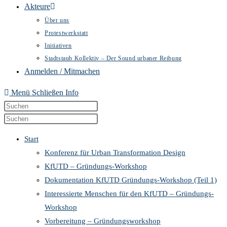
Akteure
Über uns
Protestwerkstatt
Initiativen
Stadtstaub Kollektiv – Der Sound urbaner Reibung
Anmelden / Mitmachen
Menü
Schließen
Info
Diese
Press
Website
Escape
Press
durchsuchen
to
Escape
Start
close
to
Konferenz für Urban Transformation Design
the
close
KfUTD – Gründungs-Workshop
search
the
Dokumentation KfUTD Gründungs-Workshop (Teil 1)
panel.
search
Interessierte Menschen für den KfUTD – Gründungs-
panel.
Workshop
Vorbereitung – Gründungsworkshop