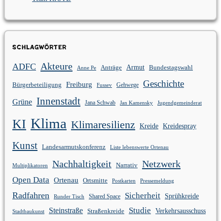
Schlagwörter
Akteure
ADFC
Anträge
Armut
Bundestagswahl
Anne Pe
Geschichte
Freiburg
Bürgerbeteiligung
Gehwege
Fussev
Innenstadt
Grüne
Jana Schwab
Jan Kamensky
Jugendgemeinderat
Klima
KI
Klimaresilienz
Kreidespray
Kreide
Kunst
Landesarmutskonferenz
Liste lebenswerte Ortenau
Nachhaltigkeit
Netzwerk
Narrativ
Multiplikatoren
Open Data
Ortenau
Ortsmitte
Postkarten
Pressemeldung
Radfahren
Sicherheit
Sprühkreide
Shared Space
Runder Tisch
Studie
Steinstraße
Verkehrsausschuss
Straßenkreide
Stadtbaukunst