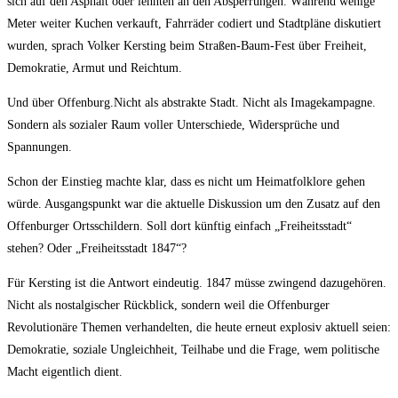
sich auf den Asphalt oder lehnten an den Absperrungen. Während wenige
Meter weiter Kuchen verkauft, Fahrräder codiert und Stadtpläne diskutiert
wurden, sprach Volker Kersting beim Straßen-Baum-Fest über Freiheit,
Demokratie, Armut und Reichtum.
Und über Offenburg.Nicht als abstrakte Stadt. Nicht als Imagekampagne.
Sondern als sozialer Raum voller Unterschiede, Widersprüche und
Spannungen.
Schon der Einstieg machte klar, dass es nicht um Heimatfolklore gehen
würde. Ausgangspunkt war die aktuelle Diskussion um den Zusatz auf den
Offenburger Ortsschildern. Soll dort künftig einfach „Freiheitsstadt“
stehen? Oder „Freiheitsstadt 1847“?
Für Kersting ist die Antwort eindeutig. 1847 müsse zwingend dazugehören.
Nicht als nostalgischer Rückblick, sondern weil die Offenburger
Revolutionäre Themen verhandelten, die heute erneut explosiv aktuell seien:
Demokratie, soziale Ungleichheit, Teilhabe und die Frage, wem politische
Macht eigentlich dient.