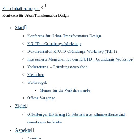
Zum Inhalt springen
Konferenz für Urban Transformation Design
Zum
Inhalt
Start
springen
Konferenz für Urban Transformation Design
KfUTD – Gründungs-Workshop
Dokumentation KfUTD Gründungs-Workshop (Teil 1)
Interessierte Menschen für den KfUTD – Gründungs-Workshop
Vorbereitung – Gründungsworkshop
Menschen
Werkzeuge
Memes für die Verkehrswende
Offene Vorgänge
Ziele
Offenburger Erklärung für lebenswerte, klimaresiliente und
demokratische Städte
Aspekte
Aspekte