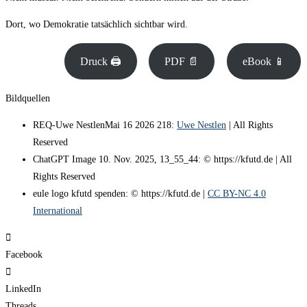
Dort, wo Demokratie tatsächlich sichtbar wird.
Druck 🖨
PDF 📄
eBook 📱
Bildquellen
REQ-Uwe NestlenMai 16 2026 218:
Uwe Nestlen
| All Rights
Reserved
ChatGPT Image 10. Nov. 2025, 13_55_44: © https://kfutd.de | All
Rights Reserved
eule logo kfutd spenden: © https://kfutd.de |
CC BY-NC 4.0
International
Facebook
LinkedIn
Threads