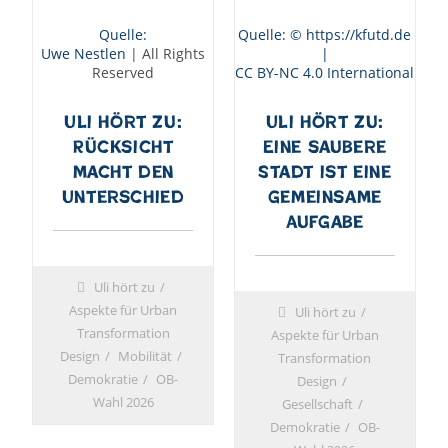
Quelle:
Quelle: © https://kfutd.de
Uwe Nestlen
| All Rights
|
Reserved
CC BY-NC 4.0 International
Uli hört zu:
Uli hört zu:
Rücksicht
Eine saubere
macht den
Stadt ist eine
Unterschied
gemeinsame
Aufgabe
Uli hört zu
Aspekte für Urban
Uli hört zu
Transformation
Aspekte für Urban
Design
Mobilität
Transformation
Demokratie
OB-
Design
Wahl 2026
Gesellschaft
Demokratie
OB-