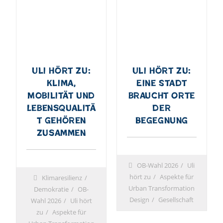
Uli hört zu:
Uli hört zu:
Klima,
Eine Stadt
Mobilität und
braucht Orte
Lebensqualitä
der
t gehören
Begegnung
zusammen
OB-Wahl 2026
Uli
hört zu
Aspekte für
Klimaresilienz
Urban Transformation
Demokratie
OB-
Design
Gesellschaft
Wahl 2026
Uli hört
zu
Aspekte für