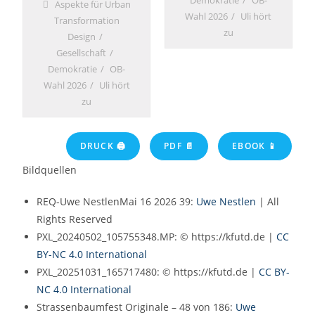
Demokratie
OB-
Aspekte für Urban
Wahl 2026
Uli hört
Transformation
zu
Design
Gesellschaft
Demokratie
OB-
Wahl 2026
Uli hört
zu
DRUCK 🖨
PDF 📄
EBOOK 📱
Bildquellen
REQ-Uwe NestlenMai 16 2026 39:
Uwe Nestlen
| All
Rights Reserved
PXL_20240502_105755348.MP: © https://kfutd.de |
CC
BY-NC 4.0 International
PXL_20251031_165717480: © https://kfutd.de |
CC BY-
NC 4.0 International
Strassenbaumfest Originale – 48 von 186:
Uwe